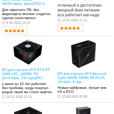
24(20+4pin), 4pin(CPU)/ 6...
отличный и достаточно 
Для офисного ПК, без
мощный блок питания. 
видеокарты вполне сгодится,
все работает как надо.
сделан качественно
12.01.2020 17:21
9.05.2020 14:33
БП для корпуса ATX ETG ET-
БП для корпуса ATX Aerocool
1000-14C, 1000Вт, P4
Cylon 600W, 600Вт, 80 PLUS,
24+4+8pin, 2*6+2pin(PCI...
24+4pin, 4+4pi...
у меня он 10 лет работает
Новые кайфовые, лучше чем
без проблем, когда покупал
VX и ECO
рядом такой же стоял чифтек
15.08.2019 20:48
24.12.2019 12:15