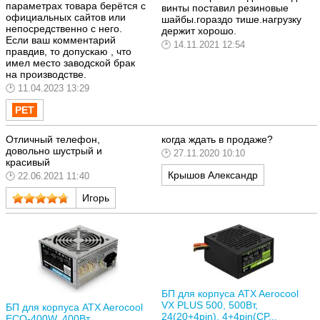
параметрах товара берётся с
винты поставил резиновые
официальных сайтов или
шайбы.гораздо тише.нагрузку
непосредственно с него.
держит хорошо.
Если ваш комментарий
14.11.2021 12:54
правдив, то допускаю , что
имел место заводской брак
на производстве.
11.04.2023 13:29
Отличный телефон,
когда ждать в продаже?
довольно шустрый и
27.11.2020 10:10
красивый
Крышов Александр
22.06.2021 11:40
Игорь
БП для корпуса ATX Aerocool
VX PLUS 500, 500Вт,
БП для корпуса ATX Aerocool
24(20+4pin), 4+4pin(CP...
ECO-400W, 400Вт,