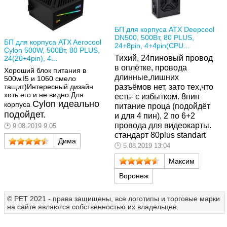
БП для корпуса ATX Deepcool
DN500, 500Вт, 80 PLUS,
БП для корпуса ATX Aerocool
24+8pin, 4+4pin(CPU...
Cylon 500W, 500Вт, 80 PLUS,
Тихий, 24пиновый провод
24(20+4pin), 4...
в оплётке, провода
Хороший блок питания в
длинные,лишних
500w.I5 и 1060 смело
тащит)Интересный дизайн
разъёмов нет, зато тех,что
хоть его и не видно.Для
есть- с избытком. 8пин
Cylon идеально
корпуса
питание проца (подойдёт
подойдет.
и для 4 пин), 2 по 6+2
провода для видеокарты.
9.08.2019 9:05
стандарт 80plus standart
Дима
5.08.2019 13:04
Максим
Воронеж
© РЕТ 2021 - права защищены, все логотипы и торговые марки
на сайте являются собственностью их владельцев.