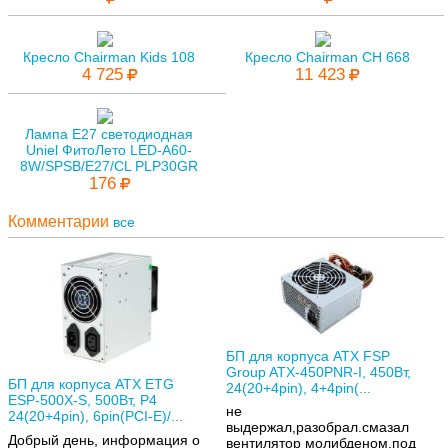
Кресло Chairman Kids 108
Кресло Chairman CH 668
4 725
11 423
Лампа E27 светодиодная
Uniel ФитоЛето LED-A60-
8W/SPSB/E27/CL PLP30GR
176
Комментарии
все
БП для корпуса ATX FSP
Group ATX-450PNR-I, 450Вт,
БП для корпуса ATX ETG
24(20+4pin), 4+4pin(...
ESP-500X-S, 500Вт, P4
не
24(20+4pin), 6pin(PCI-E)/...
выдержал,разобрал.смазал
Добрый день, информация о
вентилятор молибденом.под