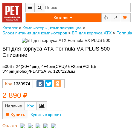
Каталог
👍
📍
Каталог
>
Компьютеры, комплектующие
>
Блоки питания для компьютеров
>
БП для корпуса ATX
>
Formula
БП для корпуса ATX Formula VX PLUS 500
Описание
500Вт, 24(20+4pin), 4+4pin(CPU)/ 6+2pin(PCI-E)/
3*4pin(molex)/FD/3*SATA, 120*120мм
Код
1380974
2 890
Наличие
Кос
Купить в кредит
Оплата