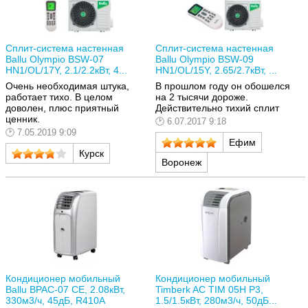
Сплит-система настенная
Сплит-система настенная
Ballu Olympio BSW-07
Ballu Olympio BSW-09
HN1/OL/17Y, 2.1/2.2кВт, 4...
HN1/OL/15Y, 2.65/2.7кВт, ...
Очень необходимая штука,
В прошлом году он обошелся
работает тихо. В целом
на 2 тысячи дороже.
доволен, плюс приятный
Действительно тихий сплит
ценник.
6.07.2017 9:18
7.05.2019 9:09
Ефим
Курск
Воронеж
Кондиционер мобильный
Кондиционер мобильный
Ballu BPAC-07 CE, 2.08кВт,
Timberk AC TIM 05H P3,
330м3/ч, 45дБ, R410A
1.5/1.5кВт, 280м3/ч, 50дБ...