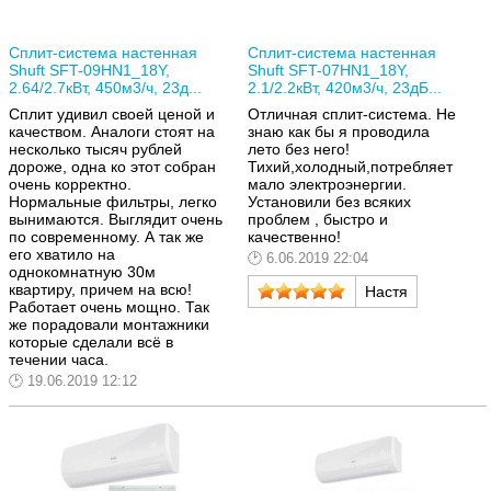
Сплит-система настенная
Сплит-система настенная
Shuft SFT-09HN1_18Y,
Shuft SFT-07HN1_18Y,
2.64/2.7кВт, 450м3/ч, 23д...
2.1/2.2кВт, 420м3/ч, 23дБ...
Сплит удивил своей ценой и
Отличная сплит-система. Не
качеством. Аналоги стоят на
знаю как бы я проводила
несколько тысяч рублей
лето без него!
дороже, одна ко этот собран
Тихий,холодный,потребляет
очень корректно.
мало электроэнергии.
Нормальные фильтры, легко
Установили без всяких
вынимаются. Выглядит очень
проблем , быстро и
по современному. А так же
качественно!
его хватило на
6.06.2019 22:04
однокомнатную 30м
квартиру, причем на всю!
Настя
Работает очень мощно. Так
же порадовали монтажники
которые сделали всё в
течении часа.
19.06.2019 12:12