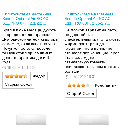
Сплит-система настенная
Сплит-система настенная
Scoole Optimal Air SC AC
Scoole Optimal Air SC AC
S11.PRO 07H, 2.1/2.2к...
S11.PRO 09H, 2.65/2.7...
Брал в июне месяце, духота
Не плохой вариант на лето,
в городе стояла страшная.
не дорогой, как
Для однокомнатной квартиры
спасательный круг от духоты.
самое то, охлаждает на ура.
Фирма дает три года
Покупкой остался доволен,
гарантии, что в принципе
так как стоил приемлимых
стандарт для кондиционеров.
денег и гарантию дали 3
Если охлаждают
года
стандартную комнату
одинаково, то зачем платить
19.08.2019 13:34
больше?
Федор
2.07.2019 16:31
Старый Оскол
Константин
Старый Оскол