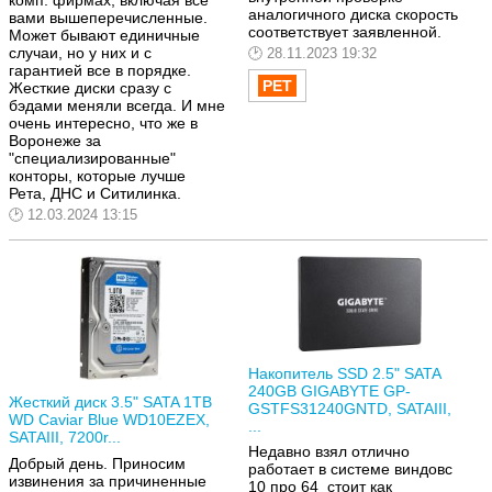
комп. фирмах, включая все
аналогичного диска скорость
вами вышеперечисленные.
соответствует заявленной.
Может бывают единичные
случаи, но у них и с
28.11.2023 19:32
гарантией все в порядке.
Жесткие диски сразу с
бэдами меняли всегда. И мне
очень интересно, что же в
Воронеже за
"специализированные"
конторы, которые лучше
Рета, ДНС и Ситилинка.
12.03.2024 13:15
Накопитель SSD 2.5" SATA
240GB GIGABYTE GP-
Жесткий диск 3.5" SATA 1TB
GSTFS31240GNTD, SATAIII,
WD Caviar Blue WD10EZEX,
...
SATAIII, 7200r...
Недавно взял отлично
Добрый день. Приносим
работает в системе виндовс
извинения за причиненные
10 про 64 стоит как