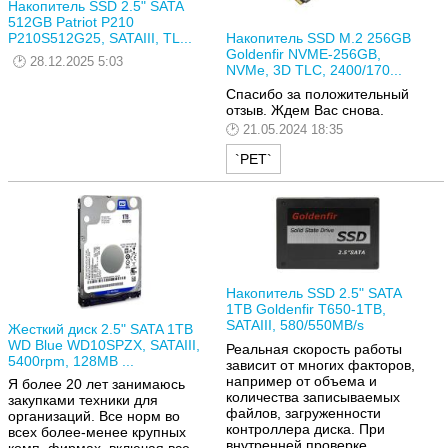
Накопитель SSD 2.5" SATA
512GB Patriot P210
P210S512G25, SATAIII, TL...
Накопитель SSD M.2 256GB
Goldenfir NVME-256GB,
28.12.2025 5:03
NVMe, 3D TLC, 2400/170...
Спасибо за положительный
отзыв. Ждем Вас снова.
21.05.2024 18:35
`РЕТ`
Накопитель SSD 2.5" SATA
1TB Goldenfir T650-1TB,
SATAIII, 580/550MB/s
Жесткий диск 2.5" SATA 1TB
WD Blue WD10SPZX, SATAIII,
Реальная скорость работы
5400rpm, 128MB ...
зависит от многих факторов,
например от объема и
Я более 20 лет занимаюсь
количества записываемых
закупками техники для
файлов, загруженности
организаций. Все норм во
контроллера диска. При
всех более-менее крупных
внутренней проверке