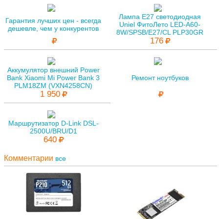
Лампа E27 светодиодная
Гарантия лучших цен - всегда
Uniel ФитоЛето LED-A60-
дешевле, чем у конкурентов
8W/SPSB/E27/CL PLP30GR
176
Аккумулятор внешний Power
Bank Xiaomi Mi Power Bank 3
Ремонт ноутбуков
PLM18ZM (VXN4258CN)
1 950
Маршрутизатор D-Link DSL-
2500U/BRU/D1
640
Комментарии
все