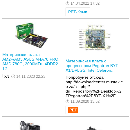
14.04.2021 17:32
РЕТ-Комп
Материнская плата
AM2+/AM3 ASUS M4A78 PRO,
Материнская плата с
AMD 780G, 2000МГц, 4DDR2
процессором Pegatron BYT-
12...
X1/DVI/GS, Intel Celeron...
Гуд
14.11.2020 22:23
Попробуйте отсюда
http://downloadcenter.mustek.c
o.za/list.php?
dir=Repository%2FDesktop%2
FPegatron%2FBYT-X1%2F
11.09.2020 13:52