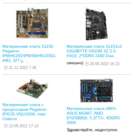
Материнская плата S1155
Материнская плата S1151v2
Pegatron
GIGABYTE H310M S2 2.0,
IPMH61R2/IPMSB/H61/DIGI,
H310, 2*DDR4 2400 Dua...
iH61, 5ГГц, ...
смешно)
29.06.2022 16:23
21.12.2022 7:36
Материнская плата с
Материнская плата AM3+
процессором Pegatron
ASUS M5A87, AMD
IPXCR-VN1/ODM, Intel
870/SB850, 5.2ГТ/с, 4DDR3
Celeron...
2000 ...
23.09.2021 17:14
Здравствуйте, недоступно.