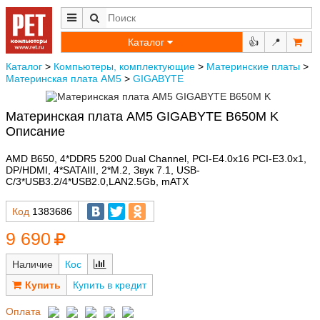
Каталог
👍
📍
Каталог
>
Компьютеры, комплектующие
>
Материнские платы
>
Материнская плата AM5
>
GIGABYTE
Материнская плата AM5 GIGABYTE B650M K
Описание
AMD B650, 4*DDR5 5200 Dual Channel, PCI-E4.0x16 PCI-E3.0x1,
DP/HDMI, 4*SATAIII, 2*M.2, Звук 7.1, USB-
C/3*USB3.2/4*USB2.0,LAN2.5Gb, mATX
Код
1383686
9 690
Наличие
Кос
Купить в кредит
Оплата