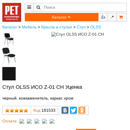
Каталог
👍
📍
Каталог
>
Мебель
>
Кресла и стулья
>
Стул
>
OLSS
Стул OLSS ИСО Z-01 CH Уценка
черный, кожзаменитель, каркас хром
Код
181533
Оплата