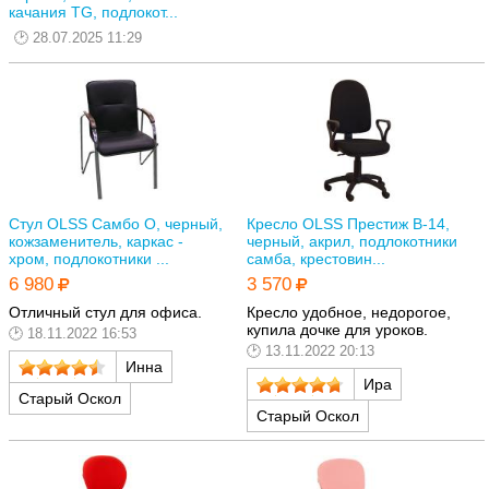
качания TG, подлокот...
28.07.2025 11:29
Стул OLSS Самбо О, черный,
Кресло OLSS Престиж В-14,
кожзаменитель, каркас -
черный, акрил, подлокотники
хром, подлокотники ...
самба, крестовин...
6 980
3 570
Отличный стул для офиса.
Кресло удобное, недорогое,
купила дочке для уроков.
18.11.2022 16:53
13.11.2022 20:13
Инна
Ира
Старый Оскол
Старый Оскол