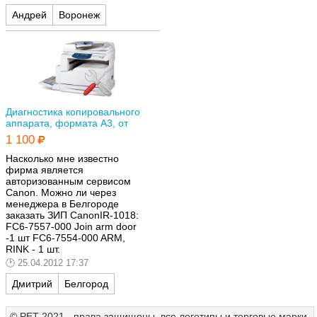
произвести замену рем.
Андрей
Воронеж
комплекта.
Диагностика копировального
аппарата, формата А3, от
1 100
Насколько мне известно
фирма является
авторизованным сервисом
Canon. Можно ли через
менеджера в Белгороде
заказать ЗИП CanonIR-1018:
FC6-7557-000 Join arm door
-1 шт FC6-7554-000 ARM,
RINK - 1 шт.
25.04.2012 17:37
Дмитрий
Белгород
© РЕТ 2021 - права защищены, все логотипы и торговые марки