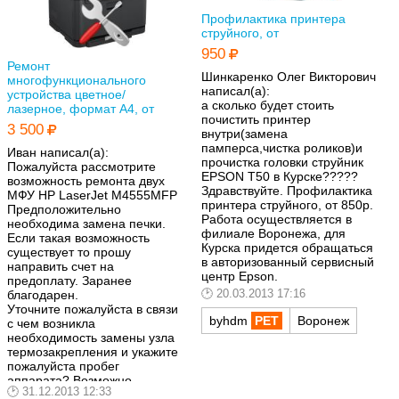
Профилактика принтера
струйного, от
950
Ремонт
Шинкаренко Олег Викторович
многофункционального
написал(а):
устройства цветное/
а сколько будет стоить
лазерное, формат A4, от
почистить принтер
3 500
внутри(замена
памперса,чистка роликов)и
Иван написал(а):
прочистка головки струйник
Пожалуйста рассмотрите
EPSON T50 в Курске?????
возможность ремонта двух
Здравствуйте. Профилактика
МФУ HP LaserJet M4555MFP
принтера струйного, от 850р.
Предположительно
Работа осуществляется в
необходима замена печки.
филиале Воронежа, для
Если такая возможность
Курска придется обращаться
существует то прошу
в авторизованный сервисный
направить счет на
центр Epson.
предоплату. Заранее
20.03.2013 17:16
благодарен.
Уточните пожалуйста в связи
byhdm
Воронеж
с чем возникла
необходимость замены узла
термозакрепления и укажите
пожалуйста пробег
аппарата? Возможно
31.12.2013 12:33
целесообразнее будет