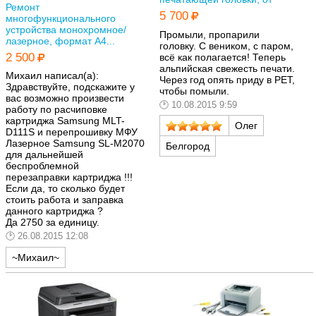
Ремонт
5 700
многофункционального
устройства монохромное/
Промыли, пропарили
лазерное, формат A4...
головку. С веником, с паром,
2 500
всё как полагается! Теперь
альпийская свежесть печати.
Михаил написал(а):
Через год опять приду в РЕТ,
Здравствуйте, подскажите у
чтобы помыли.
вас возможно произвести
10.08.2015 9:59
работу по расчиповке
картриджа Samsung MLT-
Олег
D111S и перепрошивку МФУ
Лазерное Samsung SL-M2070
Белгород
для дальнейшей
беспроблемной
перезаправки картриджа !!!
Если да, то сколько будет
стоить работа и заправка
данного картриджа ?
Да 2750 за единицу.
26.08.2015 12:08
~Михаил~