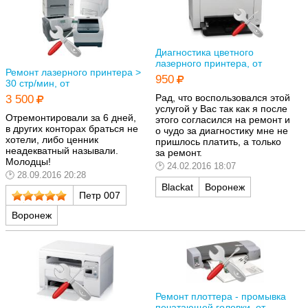
Диагностика цветного
лазерного принтера, от
Ремонт лазерного принтера >
950
30 стр/мин, от
Рад, что воспользовался этой
3 500
услугой у Вас так как я после
Отремонтировали за 6 дней,
этого согласился на ремонт и
в других конторах браться не
о чудо за диагностику мне не
хотели, либо ценник
пришлось платить, а только
неадекватный называли.
за ремонт.
Молодцы!
24.02.2016 18:07
28.09.2016 20:28
Blackat
Воронеж
Петр 007
Воронеж
Ремонт плоттера - промывка
печатающей головки, от