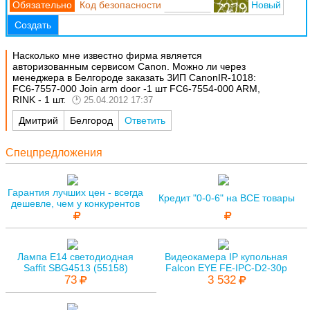
Код безопасности
Новый
Создать
Насколько мне известно фирма является
авторизованным сервисом Canon. Можно ли через
менеджера в Белгороде заказать ЗИП CanonIR-1018:
FC6-7557-000 Join arm door -1 шт FC6-7554-000 ARM,
RINK - 1 шт.
25.04.2012 17:37
Дмитрий
Белгород
Ответить
Спецпредложения
Гарантия лучших цен - всегда
Кредит "0-0-6" на ВСЕ товары
дешевле, чем у конкурентов
Лампа E14 светодиодная
Видеокамера IP купольная
Saffit SBG4513 (55158)
Falcon EYE FE-IPC-D2-30p
73
3 532