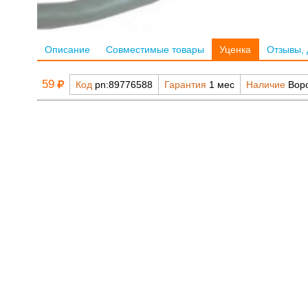
Описание
Совместимые товары
Уценка
Отзывы, 
59
Код
pn:89776588
Гарантия
1 мес
Наличие
Воро