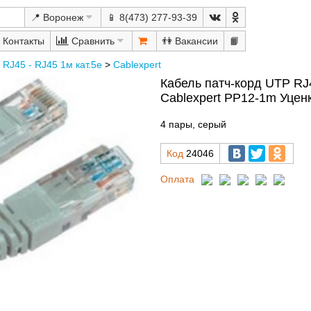
📍 Воронеж
📱 8(473) 277-93-39
Сравнить
👫
📙
RJ45 - RJ45 1м кат.5е
>
Cablexpert
Кабель патч-корд UTP RJ4
Cablexpert PP12-1m Уцен
4 пары, серый
Код
24046
Оплата