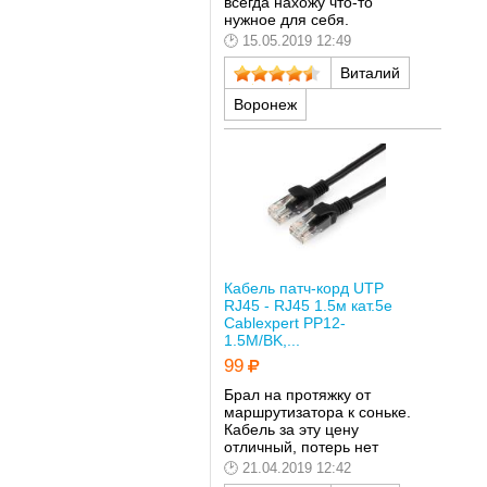
всегда нахожу что-то
нужное для себя.
15.05.2019 12:49
Виталий
Воронеж
Кабель патч-корд UTP
RJ45 - RJ45 1.5м кат.5е
Cablexpert PP12-
1.5M/BK,...
99
Брал на протяжку от
маршрутизатора к соньке.
Кабель за эту цену
отличный, потерь нет
21.04.2019 12:42