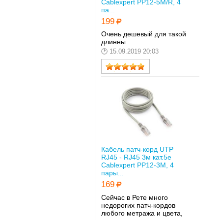
Cablexpert PP12-5M/R, 4
па...
199
Очень дешевый для такой
длинны
15.09.2019 20:03
Кабель патч-корд UTP
RJ45 - RJ45 3м кат.5е
Cablexpert PP12-3M, 4
пары...
169
Сейчас в Рете много
недорогих патч-кордов
любого метража и цвета,