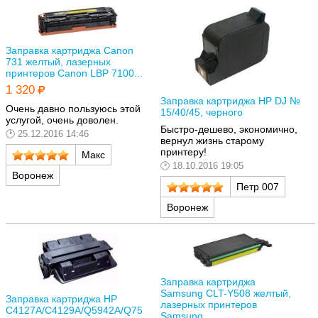
Заправка картриджа Canon
731 желтый, лазерных
принтеров Canon LBP 7100...
1 320
Заправка картриджа HP DJ №
Очень давно пользуюсь этой
15/40/45, черного
услугой, очень доволен.
Быстро-дешево, экономично,
25.12.2016 14:46
вернул жизнь старому
принтеру!
Макс
18.10.2016 19:05
Воронеж
Петр 007
Воронеж
Заправка картриджа
Samsung CLT-Y508 желтый,
Заправка картриджа HP
лазерных принтеров
C4127A/C4129A/Q5942A/Q75
Samsung...