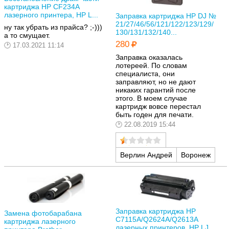
картриджа HP CF234A
лазерного принтера, HP L...
Заправка картриджа HP DJ №
21/27/46/56/121/122/123/129/
ну так убрать из прайса? ;-)))
130/131/132/140...
а то смущает.
280
17.03.2021 11:14
Заправка оказалась
лотереей. По словам
специалиста, они
заправляют, но не дают
никаких гарантий после
этого. В моем случае
картридж вовсе перестал
быть годен для печати.
22.08.2019 15:44
Верлин Андрей
Воронеж
Заправка картриджа HP
Замена фотобарабана
C7115A/Q2624A/Q2613A
картриджа лазерного
лазерных принтеров, HP LJ