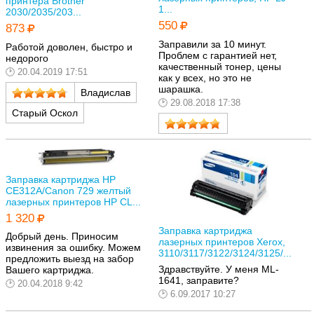
принтера Brother
1...
2030/2035/203...
550
873
Заправили за 10 минут.
Работой доволен, быстро и
Проблем с гарантией нет,
недорого
качественный тонер, цены
20.04.2019 17:51
как у всех, но это не
шарашка.
Владислав
29.08.2018 17:38
Старый Оскол
Заправка картриджа HP
CE312A/Canon 729 желтый
лазерных принтеров HP CL...
1 320
Заправка картриджа
Добрый день. Приносим
лазерных принтеров Xerox,
извинения за ошибку. Можем
3110/3117/3122/3124/3125/...
предложить выезд на забор
Здравствуйте. У меня ML-
Вашего картриджа.
1641, заправите?
20.04.2018 9:42
6.09.2017 10:27