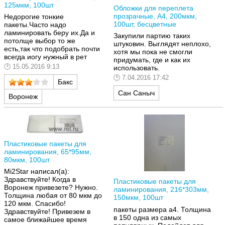
125мкм, 100шт
Обложки для переплета
прозрачные, A4, 200мкм,
Недорогие тонкие
100шт, бесцветные
пакеты.Часто надо
ламинировать беру их.Да и
Закупили партию таких
потолще выбор то же
штуковин. Выглядят неплохо,
есть,так что подобрать почти
хотя мы пока не смогли
всегда иогу нужный в рет
придумать, где и как их
15.05.2016 9:13
использовать.
7.04.2016 17:42
Бакс
Сан Саныч
Воронеж
Пластиковые пакеты для
ламинирования, 65*95мм,
80мкм, 100шт
Mi2Star написал(а):
Здравствуйте! Когда в
Пластиковые пакеты для
Воронеж привезете? Нужно.
ламинирования, 216*303мм,
Толщина любая от 80 мкм до
150мкм, 100шт
120 мкм. Спасибо!
пакеты размера а4. Толщина
Здравствуйте! Привезем в
в 150 одна из самых
самое ближайшее время