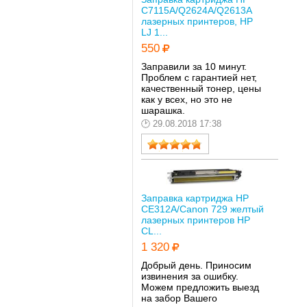
C7115A/Q2624A/Q2613A
лазерных принтеров, HP
LJ 1...
550
Заправили за 10 минут.
Проблем с гарантией нет,
качественный тонер, цены
как у всех, но это не
шарашка.
29.08.2018 17:38
Заправка картриджа HP
CE312A/Canon 729 желтый
лазерных принтеров HP
CL...
1 320
Добрый день. Приносим
извинения за ошибку.
Можем предложить выезд
на забор Вашего