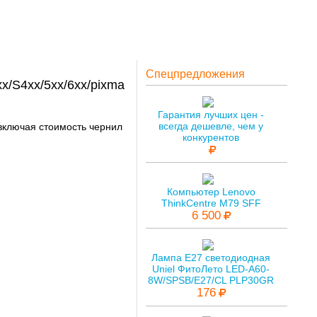
Спецпредложения
x/S4xx/5xx/6xx/pixma
Гарантия лучших цен -
всегда дешевле, чем у
 включая стоимость чернил
конкурентов
Компьютер Lenovo
ThinkCentre M79 SFF
6 500
Лампа E27 светодиодная
Uniel ФитоЛето LED-A60-
8W/SPSB/E27/CL PLP30GR
176