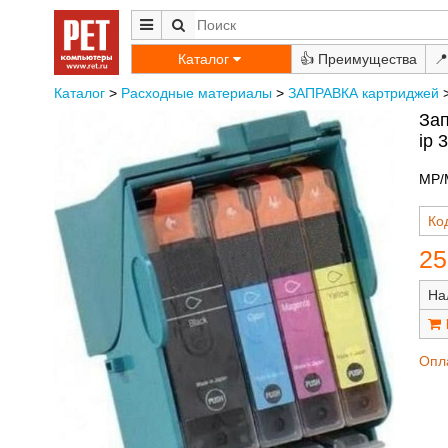
Каталог
👍
📍
Каталог
>
Расходные материалы
>
ЗАПРАВКА картриджей
Зап
ip 
MP/M
Ко
25
На
Опл