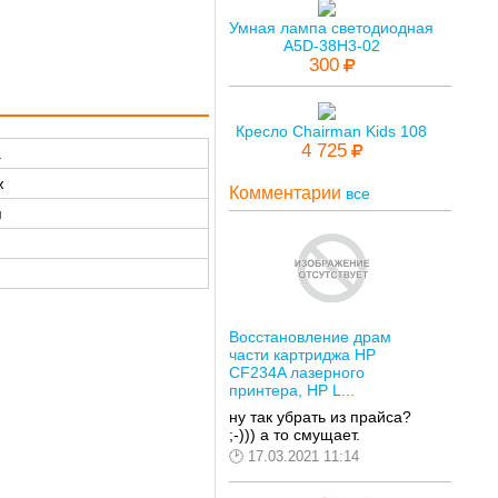
Умная лампа светодиодная
A5D-38H3-02
300
Кресло Chairman Kids 108
4 725
а
ж
Комментарии
все
я
Восстановление драм
части картриджа HP
CF234A лазерного
принтера, HP L...
ну так убрать из прайса?
;-))) а то смущает.
17.03.2021 11:14