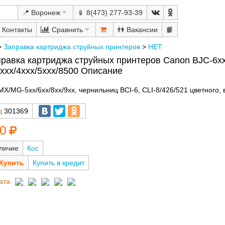
📍 Воронеж
📱 8(473) 277-93-39
Сравнить
👫
📙
>
Заправка картриджа струйных принтеров
>
НЕТ
равка картриджа струйных принтеров Canon BJC-6xx
3xxx/4xxx/5xxx/8500 Описание
X/MG-5xx/6xx/8xx/9xx, чернильниц BCI-6, CLI-8/426/521 цветного,
д
301369
0
личие
Кос
Купить в кредит
ата