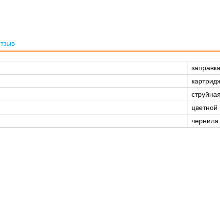
отзыв
заправк
картрид
струйна
цветной
чернила