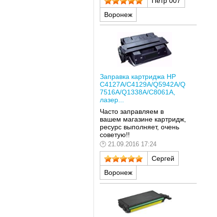
Петр 007
Воронеж
Заправка картриджа HP
C4127A/C4129A/Q5942A/Q
7516A/Q1338A/C8061A,
лазер...
Часто заправляем в
вашем магазине картридж,
ресурс выполняет, очень
советую!!
21.09.2016 17:24
Сергей
Воронеж