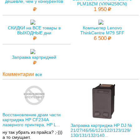
дешевле, чем у конкурентов
PLM18ZM (VXN4258CN)
1 950
СКИДКИ на ВСЕ товары в
Компьютер Lenovo
ВЫХОДНЫЕ дни
ThinkCentre M79 SFF
6 500
Заправка картриджей
Комментарии
все
Восстановление драм части
картриджа HP CF234A
лазерного принтера, HP L...
Заправка картриджа HP DJ №
21/27/46/56/121/122/123/129/
ну так убрать из прайса? ;-)))
130/131/132/140...
а то смущает.