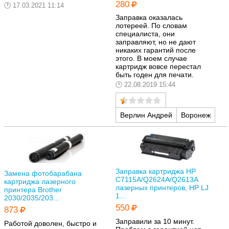
280
17.03.2021 11:14
Заправка оказалась
лотереей. По словам
специалиста, они
заправляют, но не дают
никаких гарантий после
этого. В моем случае
картридж вовсе перестал
быть годен для печати.
22.08.2019 15:44
Верлин Андрей
Воронеж
Заправка картриджа HP
Замена фотобарабана
C7115A/Q2624A/Q2613A
картриджа лазерного
лазерных принтеров, HP LJ
принтера Brother
1...
2030/2035/203...
550
873
Заправили за 10 минут.
Работой доволен, быстро и