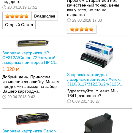
Проблем с гарантией нет,
недорого
качественный тонер, цены
20.04.2019 17:51
как у всех, но это не
шарашка.
Владислав
29.08.2018 17:38
Старый Оскол
Заправка картриджа HP
CE312A/Canon 729 желтый
лазерных принтеров HP CL...
1 320
Заправка картриджа
Добрый день. Приносим
лазерных принтеров Xerox,
извинения за ошибку. Можем
3110/3117/3122/3124/3125/...
предложить выезд на забор
Здравствуйте. У меня ML-
Вашего картриджа.
1641, заправите?
20.04.2018 9:42
6.09.2017 10:27
Заправка картриджа Canon