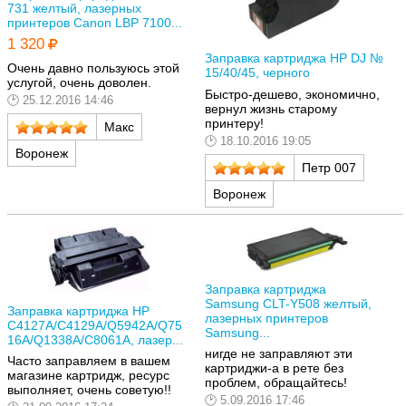
731 желтый, лазерных
принтеров Canon LBP 7100...
1 320
Заправка картриджа HP DJ №
Очень давно пользуюсь этой
15/40/45, черного
услугой, очень доволен.
Быстро-дешево, экономично,
25.12.2016 14:46
вернул жизнь старому
принтеру!
Макс
18.10.2016 19:05
Воронеж
Петр 007
Воронеж
Заправка картриджа
Samsung CLT-Y508 желтый,
Заправка картриджа HP
лазерных принтеров
C4127A/C4129A/Q5942A/Q75
Samsung...
16A/Q1338A/C8061A, лазер...
нигде не заправляют эти
Часто заправляем в вашем
картриджи-а в рете без
магазине картридж, ресурс
проблем, обращайтесь!
выполняет, очень советую!!
5.09.2016 17:46