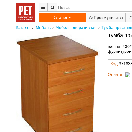
Каталог
👍
📍
Каталог
>
Мебель
>
Мебель оперативная
>
Тумба пристав
Тумба пр
вишня, 430*
фурнитуро
Код
37163
Оплата