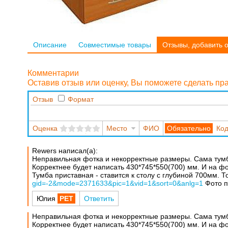
Описание
Совместимые товары
Отзывы, добавить 
Комментарии
Оставив отзыв или оценку, Вы поможете сделать п
Отзыв
Формат
Оценка
Место
ФИО
Код
Rewers написал(а):
Неправильная фотка и некорректные размеры. Сама тумбо
Корректнее будет написать 430*745*550(700) мм. И на фо
Тумба приставная - ставится к столу с глубиной 700мм. 
gid=-2&mode=2371633&pic=1&vid=1&sort=0&anlg=1
Фото п
Юлия
Ответить
Неправильная фотка и некорректные размеры. Сама тумбо
Корректнее будет написать 430*745*550(700) мм. И на фо