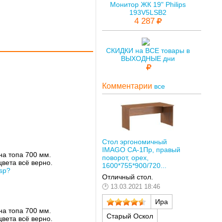
Монитор ЖК 19" Philips
193V5LSB2
4 287
СКИДКИ на ВСЕ товары в
ВЫХОДНЫЕ дни
Комментарии
все
Стол эргономичный
IMAGO СА-1Пр, правый
на топа 700 мм.
поворот, орех,
цвета всё верно.
1600*755*900/720...
jsp?
Отличный стол.
13.03.2021 18:46
Ира
на топа 700 мм.
Старый Оскол
цвета всё верно.