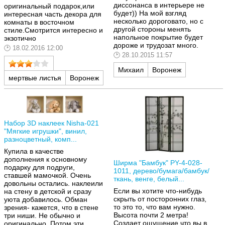
диссонанса в интерьере не
оригинальный подарок,или
будет)) На мой взгляд
интересная часть декора для
несколько дороговато, но с
комнаты в восточном
другой стороны менять
стиле.Смотрится интересно и
напольное покрытие будет
экзотично
дороже и трудозат много.
18.02.2016 12:00
28.10.2015 11:57
Михаил
Воронеж
мертвые листья
Воронеж
Набор 3D наклеек Nisha-021
"Мягкие игрушки", винил,
разноцветный, комп...
Купила в качестве
дополнения к основному
Ширма "Бамбук" PY-4-028-
подарку для подруги,
1011, дерево/бумага/бамбук/
ставшей мамочкой. Очень
ткань, венге, белый...
довольны остались. наклеили
Если вы хотите что-нибудь
на стену в детской и сразу
скрыть от посторонних глаз,
уюта добавилось. Обман
то это то, что вам нужно.
зрения- кажется, что в стене
Высота почти 2 метра!
три ниши. Не обычно и
Создает ощущение что вы в
оригинально. Потом эти