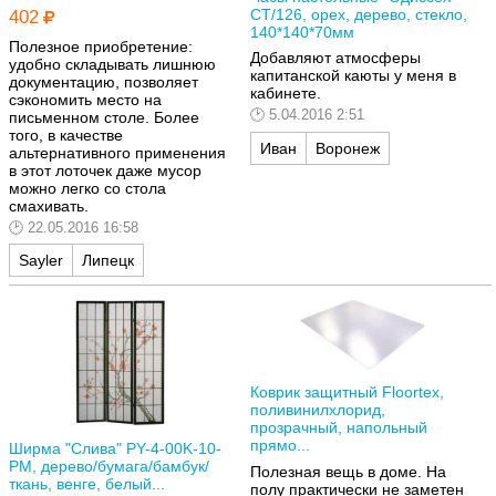
CT/126, орех, дерево, стекло,
402
140*140*70мм
Полезное приобретение:
Добавляют атмосферы
удобно складывать лишнюю
капитанской каюты у меня в
документацию, позволяет
кабинете.
сэкономить место на
5.04.2016 2:51
письменном столе. Более
того, в качестве
Иван
Воронеж
альтернативного применения
в этот лоточек даже мусор
можно легко со стола
смахивать.
22.05.2016 16:58
Sayler
Липецк
Коврик защитный Floortex,
поливинилхлорид,
прозрачный, напольный
прямо...
Ширма "Слива" PY-4-00K-10-
PM, дерево/бумага/бамбук/
Полезная вещь в доме. На
ткань, венге, белый...
полу практически не заметен