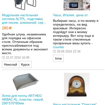
Модульная настольная
Часы, Италия, цена от
система ALTPL, подставка
Выбираю часы, и по-моему я
для писем, алюминий, сер...
определилась, на вид
280
красивые. Интересно
подойдут они к моему
Удобная штука, незаменима
интерьеру. Вот хочу еще в
для порядка на офисном
таком стиле стеклянные
столе. Отличным образом
прозрачные вазы купить -
приспосабливается под
ссылка
всякие документы и экономит
28.06.2016 22:34
место.
22.07.2016 16:08
Inna
Николай
Курск
Лоток для почты ARTHEO
ARBAC AL, пластик, серый,
290*370*80мм
Часы настольные "Одиссея"