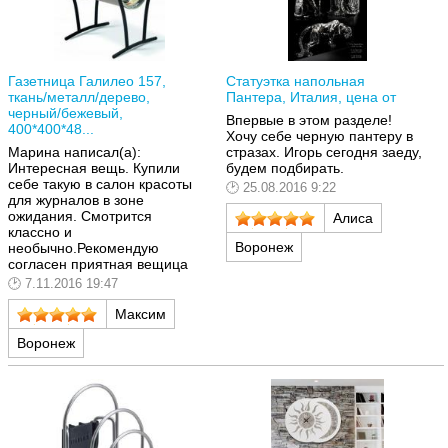
Газетница Галилео 157,
Статуэтка напольная
ткань/металл/дерево,
Пантера, Италия, цена от
черный/бежевый,
Впервые в этом разделе!
400*400*48...
Хочу себе черную пантеру в
Марина написал(а):
стразах. Игорь сегодня заеду,
Интересная вещь. Купили
будем подбирать.
себе такую в салон красоты
25.08.2016 9:22
для журналов в зоне
ожидания. Смотрится
Алиса
классно и
Воронеж
необычно.Рекомендую
согласен приятная вещица
7.11.2016 19:47
Максим
Воронеж