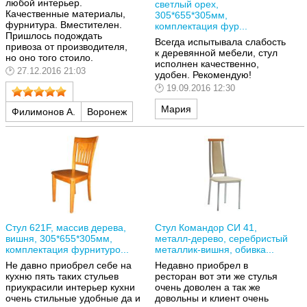
любой интерьер.
светлый орех,
Качественные материалы,
305*655*305мм,
фурнитура. Вместителен.
комплектация фур...
Пришлось подождать
Всегда испытывала слабость
привоза от производителя,
к деревянной мебели, стул
но оно того стоило.
исполнен качественно,
27.12.2016 21:03
удобен. Рекомендую!
19.09.2016 12:30
Мария
Филимонов А.
Воронеж
Стул 621F, массив дерева,
Стул Командор СИ 41,
вишня, 305*655*305мм,
металл-дерево, серебристый
комплектация фурнитуро...
металлик-вишня, обивка...
Не давно приобрел себе на
Недавно приобрел в
кухню пять таких стульев
ресторан вот эти же стулья
приукрасили интерьер кухни
очень доволен а так же
очень стильные удобные да и
довольны и клиент очень