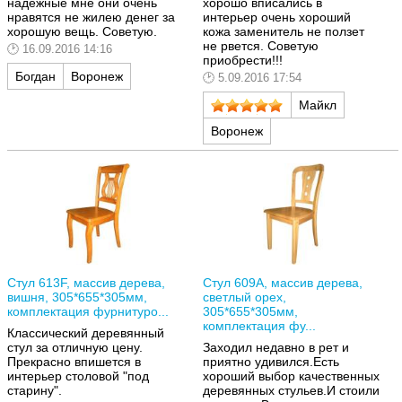
надежные мне они очень
хорошо вписались в
нравятся не жилею денег за
интерьер очень хороший
хорошую вещь. Советую.
кожа заменитель не ползет
не рвется. Советую
16.09.2016 14:16
приобрести!!!
Богдан
Воронеж
5.09.2016 17:54
Майкл
Воронеж
Стул 613F, массив дерева,
Стул 609A, массив дерева,
вишня, 305*655*305мм,
светлый орех,
комплектация фурнитуро...
305*655*305мм,
комплектация фу...
Классический деревянный
стул за отличную цену.
Заходил недавно в рет и
Прекрасно впишется в
приятно удивился.Есть
интерьер столовой "под
хороший выбор качественных
старину".
деревянных стульев.И стоили