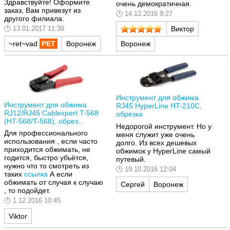
Здравствуйте! Оформите
очень демократичная.
заказ, Вам привезут из
14.12.2016 9:27
другого филиала.
13.01.2017 11:39
Виктор
Воронеж
~ret~vad
Воронеж
Инструмент для обжима
Инструмент для обжима
RJ45 HyperLine HT-210C,
RJ12/RJ45 Cablexpert T-568
обрезка
(HT-568/T-568), обрез...
Недорогой инструмент. Но у
Для профессионального
меня служит уже очень
использования , если часто
долго. Из всех дешевых
приходится обжимать, не
обжимок у HyperLine самый
годится, быстро убьётся,
путевый.
нужно что то смотреть из
19.10.2016 12:04
таких
ссылка
А если
обжимать от случая к случаю
Сергей
Воронеж
, то подойдет.
1.12.2016 10:45
Viktor