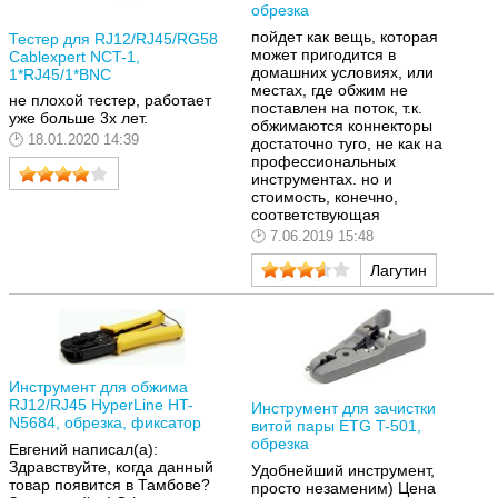
обрезка
пойдет как вещь, которая
Тестер для RJ12/RJ45/RG58
может пригодится в
Cablexpert NCT-1,
домашних условиях, или
1*RJ45/1*BNC
местах, где обжим не
не плохой тестер, работает
поставлен на поток, т.к.
уже больше 3х лет.
обжимаются коннекторы
18.01.2020 14:39
достаточно туго, не как на
профессиональных
инструментах. но и
стоимость, конечно,
соответствующая
7.06.2019 15:48
Лагутин
Инструмент для обжима
RJ12/RJ45 HyperLine HT-
Инструмент для зачистки
N5684, обрезка, фиксатор
витой пары ETG T-501,
обрезка
Евгений написал(а):
Здравствуйте, когда данный
Удобнейший инструмент,
товар появится в Тамбове?
просто незаменим) Цена