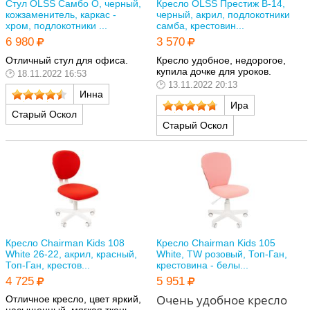
Стул OLSS Самбо О, черный,
Кресло OLSS Престиж В-14,
кожзаменитель, каркас -
черный, акрил, подлокотники
хром, подлокотники ...
самба, крестовин...
6 980
3 570
Отличный стул для офиса.
Кресло удобное, недорогое,
купила дочке для уроков.
18.11.2022 16:53
13.11.2022 20:13
Инна
Ира
Старый Оскол
Старый Оскол
Кресло Chairman Kids 108
Кресло Chairman Kids 105
White 26-22, акрил, красный,
White, TW розовый, Топ-Ган,
Топ-Ган, крестов...
крестовина - белы...
4 725
5 951
Очень удобное кресло
Отличное кресло, цвет яркий,