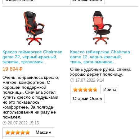
Кресло геймерское Chairman
Кресло геймерское Chairman
game 22, черный-красный,
game 12, черно-красный,
экокожа, эргономич...
ткань, эргономичное...
19 694
Очень удобные ручки, спинка
хорошо держит поясницу.
Очень понравилось кресло,
17.07.2022 9:14
мягкое, комфортное. С
хорошей поддержкой
Ирина
поясницы. Сначала хотел
купить кресло с подушками,
Старый Оскол
но это показалось
комфортнее. За полгода
использования ни разу не
пожалел.
20.07.2022 15:15
Максим