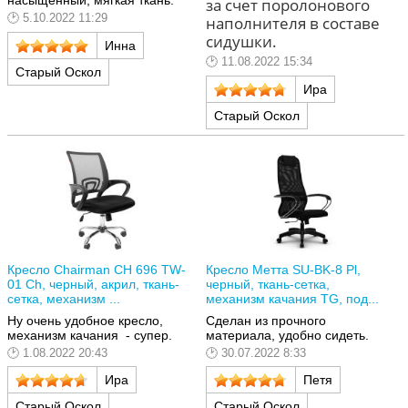
насыщенный, мягкая ткань.
за счет поролонового
5.10.2022 11:29
наполнителя в составе
сидушки.
Инна
11.08.2022 15:34
Старый Оскол
Ира
Старый Оскол
Кресло Chairman CH 696 TW-
Кресло Метта SU-BK-8 Pl,
01 Ch, черный, акрил, ткань-
черный, ткань-сетка,
сетка, механизм ...
механизм качания TG, под...
Ну очень удобное кресло,
Сделан из прочного
механизм качания - супер.
материала, удобно сидеть.
1.08.2022 20:43
30.07.2022 8:33
Ира
Петя
Старый Оскол
Старый Оскол