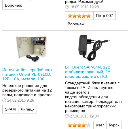
редки. Рекомендую!
Воронеж
18.05.2016 19:28
Петр 007
Воронеж
БП Orient SAP-04N, 12В
Источник бесперебойного
стабилизированный, 2А,
питания Orient PB-0910B,
пластик, защита от КЗ
12В, 10А, металл, 100...
Стандартный блок питания с
Неплохое решение для
током в 2А. Используется
резервного питания на 12
чаще всего в
вольт, надежное и простое.
видеонаблюдении для
24.02.2016 9:26
питания камер. Подходит для
некоторых триколоровских
SPAM
Липецк
ресиверов
27.10.2015 19:34
user
Курск