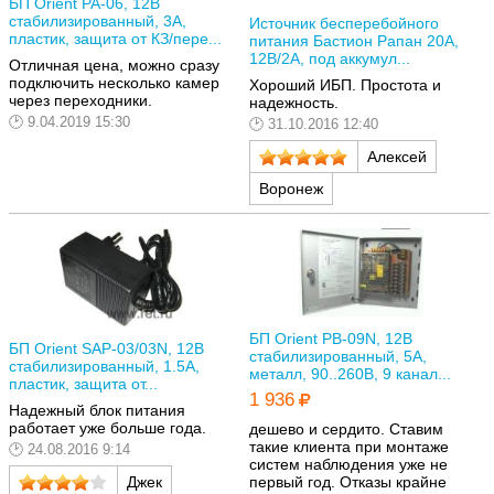
БП Orient PA-06, 12В
стабилизированный, 3А,
Источник бесперебойного
пластик, защита от КЗ/пере...
питания Бастион Рапан 20А,
12В/2А, под аккумул...
Отличная цена, можно сразу
подключить несколько камер
Хороший ИБП. Простота и
через переходники.
надежность.
9.04.2019 15:30
31.10.2016 12:40
Алексей
Воронеж
БП Orient PB-09N, 12В
БП Orient SAP-03/03N, 12В
стабилизированный, 5А,
стабилизированный, 1.5А,
металл, 90..260В, 9 канал...
пластик, защита от...
1 936
Надежный блок питания
работает уже больше года.
дешево и сердито. Ставим
такие клиента при монтаже
24.08.2016 9:14
систем наблюдения уже не
первый год. Отказы крайне
Джек