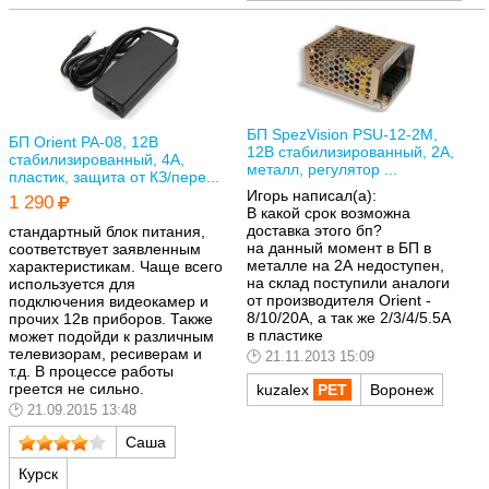
БП SpezVision PSU-12-2M,
БП Orient PA-08, 12В
12В стабилизированный, 2А,
стабилизированный, 4А,
металл, регулятор ...
пластик, защита от КЗ/пере...
Игорь написал(а):
1 290
В какой срок возможна
доставка этого бп?
стандартный блок питания,
на данный момент в БП в
соответствует заявленным
металле на 2А недоступен,
характеристикам. Чаще всего
на склад поступили аналоги
используется для
от производителя Orient -
подключения видеокамер и
8/10/20А, а так же 2/3/4/5.5А
прочих 12в приборов. Также
в пластике
может подойди к различным
телевизорам, ресиверам и
21.11.2013 15:09
т.д. В процессе работы
греется не сильно.
kuzalex
Воронеж
21.09.2015 13:48
Саша
Курск