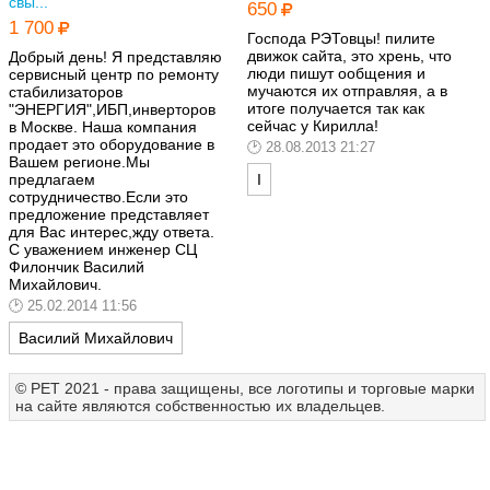
свы...
650
1 700
Господа РЭТовцы! пилите
движок сайта, это хрень, что
Добрый день! Я представляю
люди пишут ообщения и
сервисный центр по ремонту
мучаются их отправляя, а в
стабилизаторов
итоге получается так как
"ЭНЕРГИЯ",ИБП,инверторов
сейчас у Кирилла!
в Москве. Наша компания
продает это оборудование в
28.08.2013 21:27
Вашем регионе.Мы
предлагаем
I
сотрудничество.Если это
предложение представляет
для Вас интерес,жду ответа.
С уважением инженер СЦ
Филончик Василий
Михайлович.
25.02.2014 11:56
Василий Михайлович
© РЕТ 2021 - права защищены, все логотипы и торговые марки
на сайте являются собственностью их владельцев.