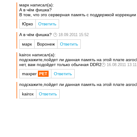
марк написал(а):
А в чём фишка?
В том, что это серверная память с поддержкой коррекци
Юрко
Ответить
А в чём фишка?
18.09.2011 15:52
марк
Воронеж
Ответить
kairox написал(а):
подскажите,пойдет ли данная память на этой плате asroc
нет, вам подойдет только обычная DDR2
16.08.2011 13:11
maxper
Ответить
подскажите,пойдет ли данная память на этой плате asro
kairox
Ответить