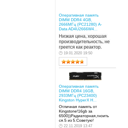
Оперативная память
DIMM DDR4 4GB,
2666МГц (PC21280) A-
Data AD4U2666W4...
Низкая цена, хорошая 
производительность, не 
греется как реактор.
19.01.2020 19:50
Оперативная память
DIMM DDR4 16GB,
2933МГц (PC23400)
Kingston HyperX H...
Отличная память от
Kingstone!16gb за
6500))Радиаторная,гноить
ся.5 из 5.Советую!
22.11.2019 13:47