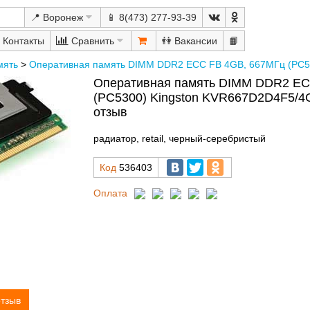
📍 Воронеж
📱 8(473) 277-93-39
Сравнить
👫
📙
мять
>
Оперативная память DIMM DDR2 ECC FB 4GB, 667МГц (PC5
Оперативная память DIMM DDR2 EC
(PC5300) Kingston KVR667D2D4F5/4G
отзыв
радиатор, retail, черный-серебристый
Код
536403
Оплата
отзыв