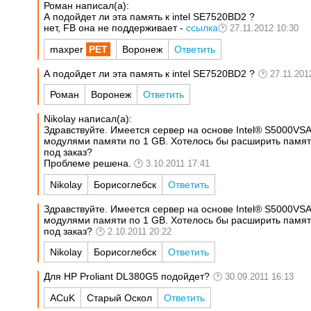
Роман написал(а):
А подойдет ли эта память к intel SE7520BD2 ?
нет, FB она не поддерживает -
ссылка
27.11.2012 10:30
maxper
Воронеж
Ответить
А подойдет ли эта память к intel SE7520BD2 ?
27.11.201
Роман
Воронеж
Ответить
Nikolay написал(а):
Здравствуйте. Имеется сервер на основе Intel® S5000VS
модулями памяти по 1 GB. Хотелось бы расширить память
под заказ?
Проблеме решена.
3.10.2011 17:41
Nikolay
Борисоглебск
Ответить
Здравствуйте. Имеется сервер на основе Intel® S5000VS
модулями памяти по 1 GB. Хотелось бы расширить память
под заказ?
2.10.2011 20:22
Nikolay
Борисоглебск
Ответить
Для HP Proliant DL380G5 подойдет?
30.09.2011 16:13
ACuK
Старый Оскол
Ответить