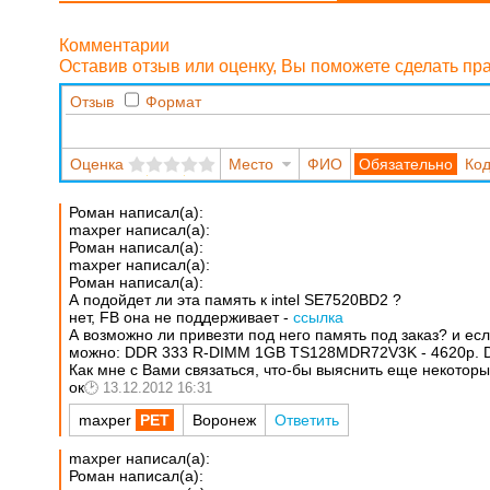
Комментарии
Оставив отзыв или оценку, Вы поможете сделать п
Отзыв
Формат
Оценка
Место
ФИО
Код
Роман написал(а):
maxper написал(а):
Роман написал(а):
maxper написал(а):
Роман написал(а):
А подойдет ли эта память к intel SE7520BD2 ?
нет, FB она не поддерживает -
ссылка
А возможно ли привезти под него память под заказ? и если
можно: DDR 333 R-DIMM 1GB TS128MDR72V3K - 4620р. 
Как мне с Вами связаться, что-бы выяснить еще некотор
ок
13.12.2012 16:31
maxper
Воронеж
Ответить
maxper написал(а):
Роман написал(а):