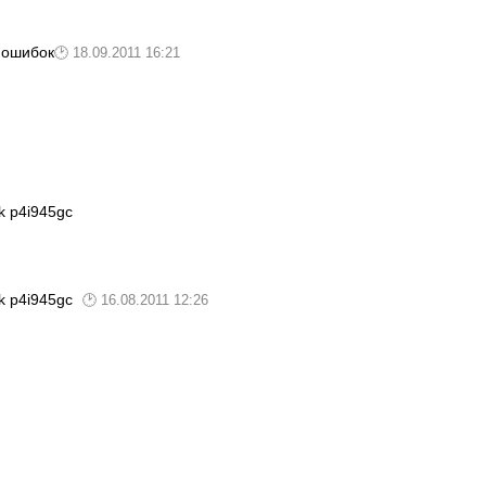
и ошибок
18.09.2011 16:21
k p4i945gc
ck p4i945gc
16.08.2011 12:26