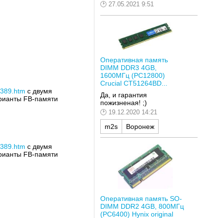
27.05.2021 9:51
Оперативная память
DIMM DDR3 4GB,
1600МГц (PC12800)
Crucial CT51264BD...
5389.htm
с двумя
Да, и гарантия
арианты FB-памяти
пожизненая! ;)
19.12.2020 14:21
m2s
Воронеж
5389.htm
с двумя
арианты FB-памяти
Оперативная память SO-
DIMM DDR2 4GB, 800МГц
(PC6400) Hynix original