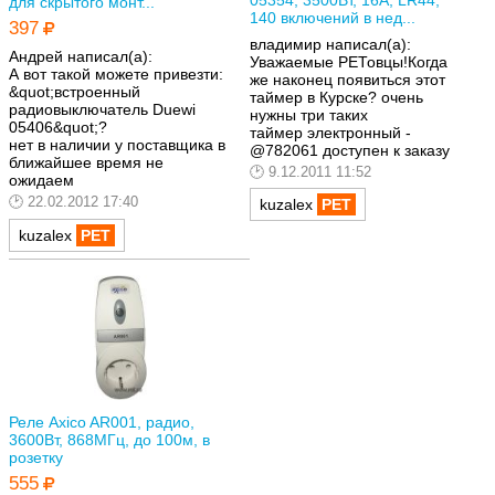
05354, 3500Вт, 16А, LR44,
для скрытого монт...
140 включений в нед...
397
владимир написал(а):
Андрей написал(а):
Уважаемые РЕТовцы!Когда
А вот такой можете привезти:
же наконец появиться этот
&quot;встроенный
таймер в Курске? очень
радиовыключатель Duewi
нужны три таких
05406&quot;?
таймер электронный -
нет в наличии у поставщика в
@782061 доступен к заказу
ближайшее время не
9.12.2011 11:52
ожидаем
22.02.2012 17:40
kuzalex
kuzalex
Реле Axico AR001, радио,
3600Вт, 868МГц, до 100м, в
розетку
555