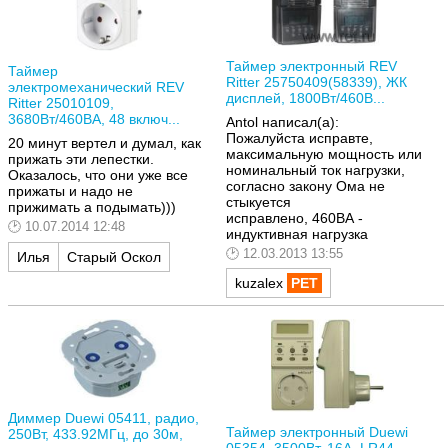
Таймер электронный REV
Таймер
Ritter 25750409(58339), ЖК
электромеханический REV
дисплей, 1800Вт/460В...
Ritter 25010109,
3680Вт/460ВА, 48 включ...
Antol написал(а):
Пожалуйста исправте,
20 минут вертел и думал, как
максимальную мощность или
прижать эти лепестки.
номинальный ток нагрузки,
Оказалось, что они уже все
согласно закону Ома не
прижаты и надо не
стыкуется
прижимать а подымать)))
исправлено, 460ВА -
10.07.2014 12:48
индуктивная нагрузка
12.03.2013 13:55
Илья
Старый Оскол
kuzalex
Диммер Duewi 05411, радио,
Таймер электронный Duewi
250Вт, 433.92МГц, до 30м,