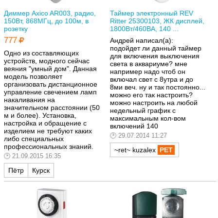
Диммер Axico AR003, радио,
Таймер электронный REV
150Вт, 868МГц, до 100м, в
Ritter 25300103, ЖК дисплей,
розетку
1800Вт/460ВА, 140 ...
777
Андрей написал(а):
подойдет ли данный таймер
Одно из составляющих
для включения выключения
устройств, модного сейчас
света в аквариуме? мне
веяния "умный дом". Данная
например надо чтоб он
модель позволяет
включал свет с 8утра и до
организовать дистанционное
8ми веч. ну и так постоянно...
управление свечением ламп
можно его так настроить?
накаливания на
можно настроить на любой
значительном расстоянии (50
недельный график с
м и более). Установка,
максимальным кол-вом
настройка и обращение с
включений 140
изделием не требуют каких
29.07.2014 11:27
либо специальных
профессиональных знаний.
~ret~ kuzalex
21.09.2015 16:35
Пётр
Курск