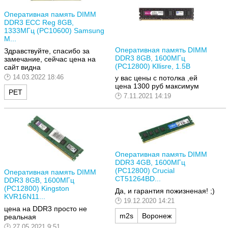
Оперативная память DIMM
DDR3 ECC Reg 8GB,
1333МГц (PC10600) Samsung
M...
Оперативная память DIMM
Здравствуйте, спасибо за
DDR3 8GB, 1600МГц
замечание, сейчас цена на
(PC12800) Kllisre, 1.5В
сайт видна
14.03.2022 18:46
у вас цены с потолка ,ей
цена 1300 руб максимум
РЕТ
7.11.2021 14:19
Оперативная память DIMM
DDR3 4GB, 1600МГц
(PC12800) Crucial
Оперативная память DIMM
CT51264BD...
DDR3 8GB, 1600МГц
(PC12800) Kingston
Да, и гарантия пожизненая! ;)
KVR16N11...
19.12.2020 14:21
цена на DDR3 просто не
m2s
Воронеж
реальная
27.05.2021 9:51