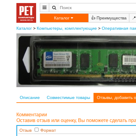
Каталог
👍
📍
Каталог
>
Компьютеры, комплектующие
>
Оперативная па
Описание
Совместимые товары
Отзывы, добавить 
Комментарии
Оставив отзыв или оценку, Вы поможете сделать п
Отзыв
Формат