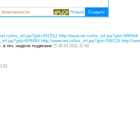
 безопасности
Новый
Создать
.ret.ru/tov_inf.jsp?gid=391912
http://www.ret.ru/tov_inf.jsp?gid=386564
ov_inf.jsp?gid=699484
http://www.ret.ru/tov_inf.jsp?gid=768125
http://ww
- в теч. недели подвезем.
28.03.2011 11:50
0:53