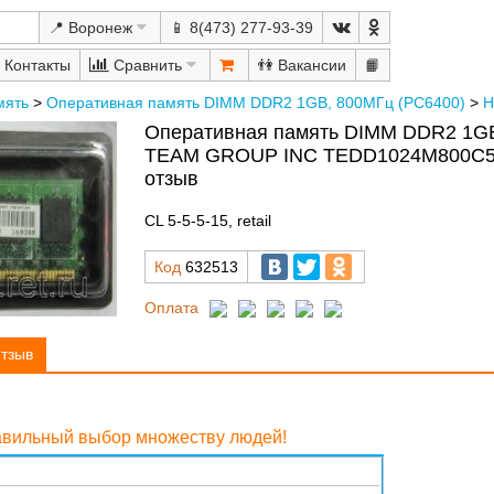
📍 Воронеж
📱 8(473) 277-93-39
Сравнить
👫
📙
мять
>
Оперативная память DIMM DDR2 1GB, 800МГц (PC6400)
>
Н
Оперативная память DIMM DDR2 1GB
TEAM GROUP INC TEDD1024M800C5 
отзыв
CL 5-5-5-15, retail
Код
632513
Оплата
отзыв
равильный выбор множеству людей!