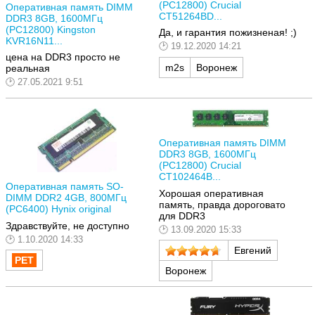
(PC12800) Crucial
Оперативная память DIMM
CT51264BD...
DDR3 8GB, 1600МГц
(PC12800) Kingston
Да, и гарантия пожизненая! ;)
KVR16N11...
19.12.2020 14:21
цена на DDR3 просто не
m2s
Воронеж
реальная
27.05.2021 9:51
Оперативная память DIMM
DDR3 8GB, 1600МГц
(PC12800) Crucial
CT102464B...
Оперативная память SO-
Хорошая оперативная
DIMM DDR2 4GB, 800МГц
память, правда дороговато
(PC6400) Hynix original
для DDR3
Здравствуйте, не доступно
13.09.2020 15:33
1.10.2020 14:33
Евгений
Воронеж