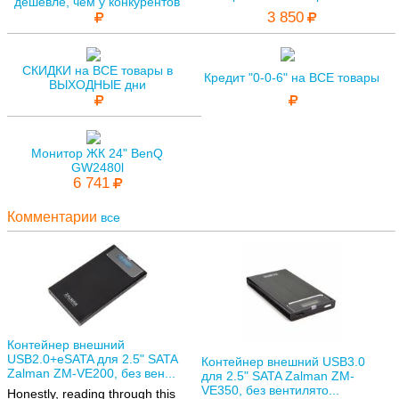
дешевле, чем у конкурентов
3 850
СКИДКИ на ВСЕ товары в
Кредит "0-0-6" на ВСЕ товары
ВЫХОДНЫЕ дни
Монитор ЖК 24" BenQ
GW2480l
6 741
Комментарии
все
Контейнер внешний
USB2.0+eSATA для 2.5" SATA
Контейнер внешний USB3.0
Zalman ZM-VE200, без вен...
для 2.5" SATA Zalman ZM-
VE350, без вентилято...
Honestly, reading through this