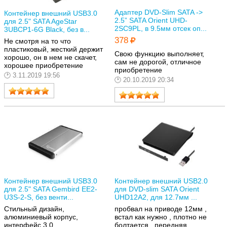
- Переключатель кажется не
очень надёжным - это
Адаптер DVD-Slim SATA ->
Контейнер внешний USB3.0
основное замечание.
2.5” SATA Orient UHD-
для 2.5" SATA AgeStar
Остальное незначительно.
2SC9PL, в 9.5мм отсек оп...
3UBCP1-6G Black, без в...
- Короткий кабель.
378
Не смотря на то что
Дотягивает только до
пластиковый, жесткий держит
передней панели системного
Свою функцию выполняет,
хорошо, он в нем не скачет,
блока есть порт и диск можно
сам не дорогой, отличное
хорошее приобретение
положить на корпус.
приобретение
3.11.2019 19:56
- На чехле нет клапана,
20.10.2019 20:34
защищающего порты от
засорения и диск от
выскальзывания.
- Не все диски садятся
плотно. Тонкие могут
болтаться, если не закрепить
винтами или подкладками.
Устройство выполняет свои
функции более чем
достаточно. Больше не нужно
возиться с перезаписью DVD
Контейнер внешний USB3.0
Контейнер внешний USB2.0
и флешек.
для 2.5" SATA Gembird EE2-
для DVD-slim SATA Orient
U3S-2-S, без венти...
UHD12A2, для 12.7мм ...
Стильный дизайн,
пробвал на приводе 12мм ,
алюминиевый корпус,
встал как нужно , плотно не
интерфейс 3.0
болтается , передняя