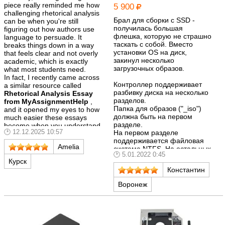
piece really reminded me how
5 900
challenging rhetorical analysis
Брал для сборки с SSD -
can be when you're still
получилась большая
figuring out how authors use
флешка, которую не страшно
language to persuade. It
таскать с собой. Вместо
breaks things down in a way
установки OS на диск,
that feels clear and not overly
закинул несколько
academic, which is exactly
загрузочных образов.
what most students need.
In fact, I recently came across
Контроллер поддерживает
a similar resource called
разбивку диска на несколько
Rhetorical Analysis Essay
разделов.
from MyAssignmentHelp
,
Папка для образов ("_iso")
and it opened my eyes to how
должна быть на первом
much easier these essays
разделе.
become when you understand
12.12.2025 10:57
На первом разделе
tone, audience, and rhetorical
поддерживается файловая
strategies properly. This post
Amelia
система NTFS. На остальных
gives the same kind of clarity,
5.01.2022 0:45
может быть любая.
which is why I found it really
Курск
Образы дисков монтируются
useful.
Константин
из меню в пару кликов в
Overall, I think guides like this
режиме реального времени.
are super helpful for anyone
Воронеж
При включении защиты от
trying to improve their writing
записи все поддерживаемые
or decode what authors are
разделы монтируются в
really trying to say. It makes
режиме только для чтения.
the whole process way less
Сохраняются настройки и
intimidating.