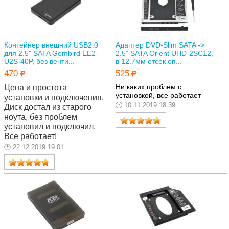
поддерживаются
кириллические символы в
названиях.
Плюсы:
- Поддерживается разбиение
Контейнер внешний USB2.0
Адаптер DVD-Slim SATA ->
диска на разделы.
для 2.5" SATA Gembird EE2-
2.5” SATA Orient UHD-2SC12,
- Перемонтирование образов
U2S-40P, без венти...
в 12.7мм отсек оп...
и защиты происходит без
470
525
необходимости отсоединять
диск.
Ни каких проблем с
Цена и простота 
- Длинные имена файлов
установкой, все работает
установки и подключения. 
прокручиваются бегущей
10.11.2019 18:39
Диск достал из старого 
строкой. Правда до 32
ноута, без проблем 
символов.
установил и подключил. 
- Поддерживаются
кириллические названия.
Все работает!
Приятный бонус.
22.12.2019 19:01
- Быстрая скорость чтения/
записи. Порт задействуется
на полную.
- Крепкий и надёжный
кабель. Проблем с питанием
быть не должно.
- Крепкий чехол, который
частично амортизирует стук.
Минусы: