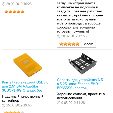
заглушка котрая идет в
29.09.2019 16:25
комплекте не подошла и
заедала , без нее работает
как часы , проблема скорее
всего из за конструкции
моего привода , а вообще
хорошая альтернатива
готовым покупным!
20.09.2019 12:55
Алекс
Салазки для устройства 3.5"
Контейнер внешний USB3.0
в 5.25" слот Espada EHD-
для 2.5" SATA AgeStar
BR355SS, пластик, ...
3UBCP1-6G Orange, без ...
Хорошие салазки, простые в
Надежный,качественный
использовании
контейнер
9.05.2019 11:28
25.06.2019 19:56