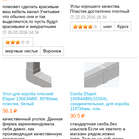
Углы хорошего качества.
поможет сделать красивым
Пластик достаточно плотный
ваш кабель канал.Учитывая
что обычно они и так
22.03.2016 18:39
выделяются,то пусть будут
красивыми и аккуратными
user
Курск
26.03.2016 14:34
мертвые листья
Воронеж
Угол для короба плоский
Скоба Efapel
Efapel 13063ABR, 80*60мм,
10084ABR(10354),
пластик, белый
соединительная, для короба
110*34мм, пла...
56.1
30.5
качественный уголок. Данная
фирма зарекомендовала
стандартная скоба,без
себя давно, как
ызысков.Если не хватило а
производящая качественную
магазин рядом,иожно
продукцию.
взять.Только не забываем