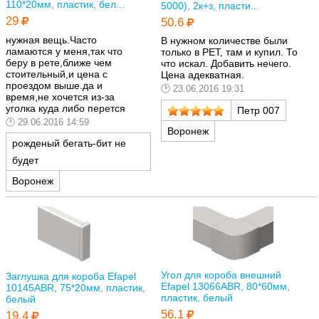
110*20мм, пластик, бел...
5000), 2к+з, пласти...
29
50.6
нужная вещь.Часто
В нужном количестве были
ламаются у меня,так что
только в РЕТ, там и купил. То
беру в рете,ближе чем
что искал. Добавить нечего.
стоительный,и цена с
Цена адекватная.
проездом выше.да и
23.06.2016 19:31
время,не хочется из-за
уголка куда либо перется
Петр 007
29.06.2016 14:59
Воронеж
рожденый бегать-бит не
будет
Воронеж
Угол для короба внешний
Заглушка для короба Efapel
Efapel 13066ABR, 80*60мм,
10145ABR, 75*20мм, пластик,
пластик, белый
белый
56.1
19.4