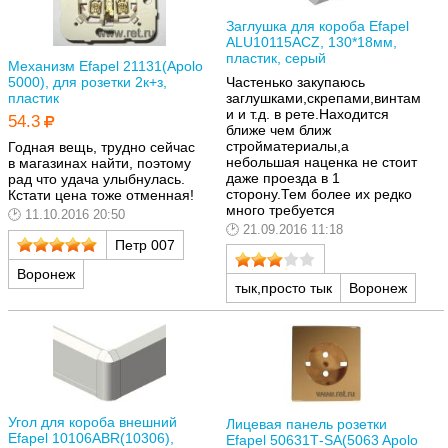
Заглушка для короба Efapel
ALU10115ACZ, 130*18мм,
пластик, серый
Механизм Efapel 21131(Apolo
5000), для розетки 2к+з,
Частенько закупаюсь
пластик
заглушками,скрепами,винтам
и и т.д. в рете.Находится
54.3
ближе чем ближ
стройматериалы,а
Годная вещь, трудно сейчас
небольшая наценка не стоит
в магазинах найти, поэтому
даже проезда в 1
рад что удача улыбнулась.
сторону.Тем более их редко
Кстати цена тоже отменная!
много требуется
11.10.2016 20:50
21.09.2016 11:18
Петр 007
Воронеж
тык,просто тык
Воронеж
Угол для короба внешний
Лицевая панель розетки
Efapel 10106ABR(10306),
Efapel 50631Т-SA(5063 Apolo