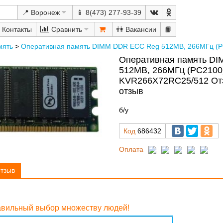
📍 Воронеж
📱 8(473) 277-93-39
Сравнить
👫
📙
мять
>
Оперативная память DIMM DDR ECC Reg 512MB, 266МГц (P
Оперативная память D
512MB, 266МГц (PC2100)
KVR266X72RC25/512 От
отзыв
б/у
Код
686432
Оплата
отзыв
равильный выбор множеству людей!