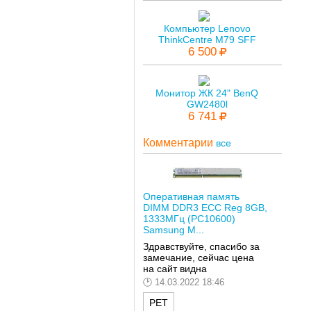
Компьютер Lenovo
ThinkCentre M79 SFF
6 500
Монитор ЖК 24" BenQ
GW2480l
6 741
Комментарии
все
Оперативная память
DIMM DDR3 ECC Reg 8GB,
1333МГц (PC10600)
Samsung M...
Здравствуйте, спасибо за
замечание, сейчас цена
на сайт видна
14.03.2022 18:46
РЕТ