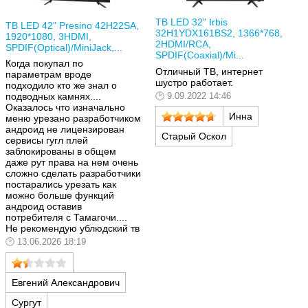
ТВ LED 32" Irbis
ТВ LED 42" Presino 42H22SA,
32H1YDX161BS2, 1366*768,
1920*1080, 3HDMI,
2HDMI/RCA,
SPDIF(Optical)/MiniJack,...
SPDIF(Coaxial)/Mi...
Когда покупал по
Отличный ТВ, интернет
параметрам вроде
шустро работает.
подходило кто же знал о
9.09.2022 14:46
подводных камнях....
Оказалось что изначально
Инна
меню урезано разработчиком
андроид не лицензирован
Старый Оскол
сервисы гугл плей
заблокированы в общем
даже рут права на нем очень
сложно сделать разработчики
постарались урезать как
можно больше функций
андроид оставив
потребителя с Тамагочи....
Не рекомендую ублюдский тв
13.06.2026 18:19
Евгений Александрович
Сургут