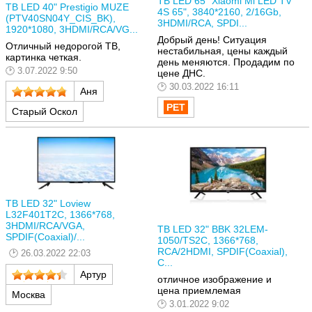
ТВ LED 65" Xiaomi Mi LED TV
ТВ LED 40" Prestigio MUZE
4S 65", 3840*2160, 2/16Gb,
(PTV40SN04Y_CIS_BK),
3HDMI/RCA, SPDI...
1920*1080, 3HDMI/RCA/VG...
Добрый день! Ситуация
Отличный недорогой ТВ,
нестабильная, цены каждый
картинка четкая.
день меняются. Продадим по
3.07.2022 9:50
цене ДНС.
30.03.2022 16:11
Аня
Старый Оскол
ТВ LED 32" Loview
L32F401T2C, 1366*768,
3HDMI/RCA/VGA,
ТВ LED 32" BBK 32LEM-
SPDIF(Coaxial)/...
1050/TS2C, 1366*768,
RCA/2HDMI, SPDIF(Coaxial),
26.03.2022 22:03
C...
Артур
отличное изображение и
цена приемлемая
Москва
3.01.2022 9:02