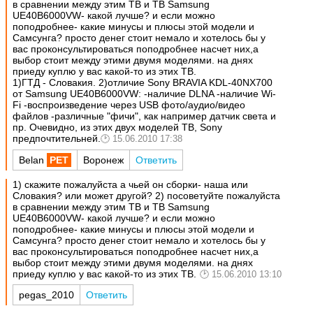
в сравнении между этим ТВ и ТВ Samsung
UE40B6000VW- какой лучше? и если можно
поподробнее- какие минусы и плюсы этой модели и
Самсунга? просто денег стоит немало и хотелось бы у
вас проконсультироваться поподробнее насчет них,а
выбор стоит между этими двумя моделями. на днях
приеду куплю у вас какой-то из этих ТВ.
1)ГТД - Словакия. 2)отличие Sony BRAVIA KDL-40NX700
от Samsung UE40B6000VW: -наличие DLNA -наличие Wi-
Fi -воспроизведение через USB фото/аудио/видео
файлов -различные "фичи", как например датчик света и
пр. Очевидно, из этих двух моделей ТВ, Sony
предпочтительней.
15.06.2010 17:38
Belan
Воронеж
Ответить
1) скажите пожалуйста а чьей он сборки- наша или
Словакия? или может другой? 2) посоветуйте пожалуйста
в сравнении между этим ТВ и ТВ Samsung
UE40B6000VW- какой лучше? и если можно
поподробнее- какие минусы и плюсы этой модели и
Самсунга? просто денег стоит немало и хотелось бы у
вас проконсультироваться поподробнее насчет них,а
выбор стоит между этими двумя моделями. на днях
приеду куплю у вас какой-то из этих ТВ.
15.06.2010 13:10
pegas_2010
Ответить