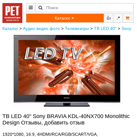
Каталог
👍
📍
Каталог
>
Аудио видео фото
>
Телевизоры
>
ТВ LED 40"
>
Sony
ТВ LED 40" Sony BRAVIA KDL-40NX700 Monolithic
Design Отзывы, добавить отзыв
1920*1080, 16:9, 4HDMI/RCA/RGB/SCART/VGA,