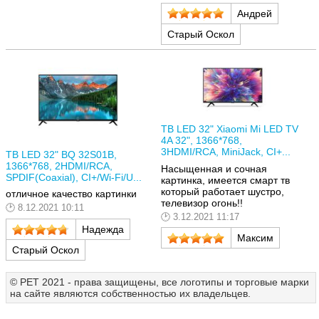
Андрей
Старый Оскол
ТВ LED 32" Xiaomi Mi LED TV
4A 32", 1366*768,
3HDMI/RCA, MiniJack, CI+...
ТВ LED 32" BQ 32S01B,
1366*768, 2HDMI/RCA,
Насыщенная и сочная
SPDIF(Coaxial), CI+/Wi-Fi/U...
картинка, имеется смарт тв
который работает шустро,
отличное качество картинки
телевизор огонь!!
8.12.2021 10:11
3.12.2021 11:17
Надежда
Максим
Старый Оскол
© РЕТ 2021 - права защищены, все логотипы и торговые марки
на сайте являются собственностью их владельцев.