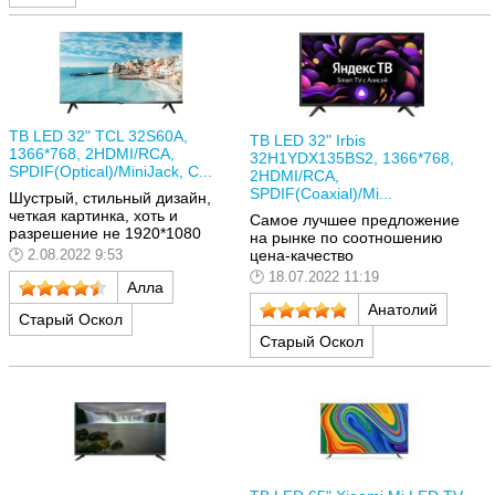
ТВ LED 32" TCL 32S60A,
ТВ LED 32" Irbis
1366*768, 2HDMI/RCA,
32H1YDX135BS2, 1366*768,
SPDIF(Optical)/MiniJack, C...
2HDMI/RCA,
SPDIF(Coaxial)/Mi...
Шустрый, стильный дизайн,
четкая картинка, хоть и
Самое лучшее предложение
разрешение не 1920*1080
на рынке по соотношению
цена-качество
2.08.2022 9:53
18.07.2022 11:19
Алла
Анатолий
Старый Оскол
Старый Оскол