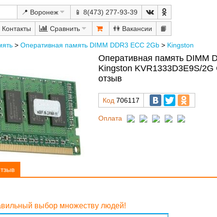
📍 Воронеж
📱 8(473) 277-93-39
Сравнить
👫
📙
мять
>
Оперативная память DIMM DDR3 ECC 2Gb
>
Kingston
Оперативная память DIMM 
Kingston KVR1333D3E9S/2G 
отзыв
Код
706117
Оплата
отзыв
равильный выбор множеству людей!