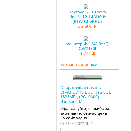
Ноутбук 14" Lenovo
IdeaPad 3 14ADA05
(81W000VKRU)
35 900
Монитор ЖК 24" BenQ
GW2480l
6 741
Комментарии
все
Оперативная память
DIMM DDR3 ECC Reg 8GB,
1333МГц (PC10600)
Samsung M...
Здравствуйте, спасибо за
замечание, сейчас цена
на сайт видна
14.03.2022 18:46