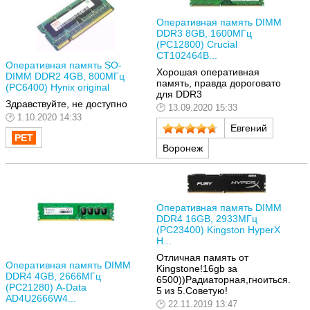
Оперативная память DIMM
DDR3 8GB, 1600МГц
(PC12800) Crucial
CT102464B...
Оперативная память SO-
Хорошая оперативная
DIMM DDR2 4GB, 800МГц
память, правда дороговато
(PC6400) Hynix original
для DDR3
Здравствуйте, не доступно
13.09.2020 15:33
1.10.2020 14:33
Евгений
Воронеж
Оперативная память DIMM
DDR4 16GB, 2933МГц
(PC23400) Kingston HyperX
H...
Отличная память от
Оперативная память DIMM
Kingstone!16gb за
DDR4 4GB, 2666МГц
6500))Радиаторная,гноиться.
(PC21280) A-Data
5 из 5.Советую!
AD4U2666W4...
22.11.2019 13:47