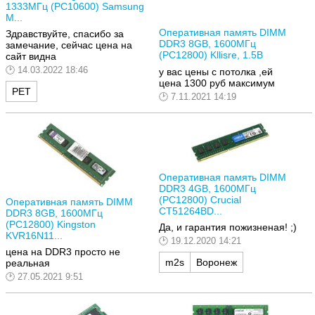
1333МГц (PC10600) Samsung
M...
Оперативная память DIMM
Здравствуйте, спасибо за
DDR3 8GB, 1600МГц
замечание, сейчас цена на
(PC12800) Kllisre, 1.5В
сайт видна
14.03.2022 18:46
у вас цены с потолка ,ей
цена 1300 руб максимум
РЕТ
7.11.2021 14:19
Оперативная память DIMM
DDR3 4GB, 1600МГц
(PC12800) Crucial
Оперативная память DIMM
CT51264BD...
DDR3 8GB, 1600МГц
(PC12800) Kingston
Да, и гарантия пожизненая! ;)
KVR16N11...
19.12.2020 14:21
цена на DDR3 просто не
m2s
Воронеж
реальная
27.05.2021 9:51