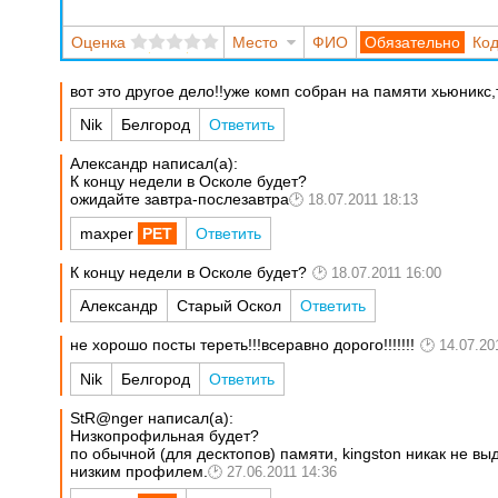
Оценка
Место
ФИО
Код
вот это другое дело!!уже комп собран на памяти хьюникс,т
Nik
Белгород
Ответить
Александр написал(а):
К концу недели в Осколе будет?
ожидайте завтра-послезавтра
18.07.2011 18:13
maxper
Ответить
К концу недели в Осколе будет?
18.07.2011 16:00
Александр
Старый Оскол
Ответить
не хорошо посты тереть!!!всеравно дорого!!!!!!!
14.07.20
Nik
Белгород
Ответить
StR@nger написал(а):
Низкопрофильная будет?
по обычной (для десктопов) памяти, kingston никак не в
низким профилем.
27.06.2011 14:36