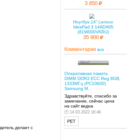
3 850
Ноутбук 14" Lenovo
IdeaPad 3 14ADA05
(81W000VKRU)
35 900
Комментарии
все
Оперативная память
DIMM DDR3 ECC Reg 8GB,
1333МГц (PC10600)
Samsung M...
Здравствуйте, спасибо за
замечание, сейчас цена
на сайт видна
14.03.2022 18:46
РЕТ
одитель делает с