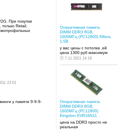
/2G. При покупке
только Retail,
Оперативная память
низкопрофильных
DIMM DDR3 8GB,
1600МГц (PC12800) Kllisre,
1.5В
у вас цены с потолка ,ей
цена 1300 руб максимум
7.11.2021 14:19
2011 23:01
Оперативная память
минги у памяти 9-9-9-
DIMM DDR3 8GB,
1600МГц (PC12800)
Kingston KVR16N11...
цена на DDR3 просто не
реальная