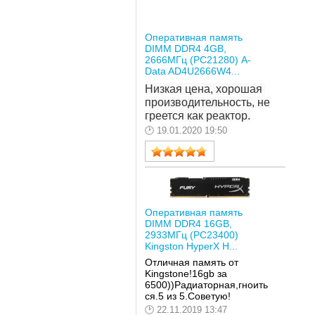
Оперативная память
DIMM DDR4 4GB,
2666МГц (PC21280) A-
Data AD4U2666W4...
Низкая цена, хорошая 
производительность, не 
греется как реактор.
19.01.2020 19:50
Оперативная память
DIMM DDR4 16GB,
2933МГц (PC23400)
Kingston HyperX H...
Отличная память от
Kingstone!16gb за
6500))Радиаторная,гноить
ся.5 из 5.Советую!
22.11.2019 13:47