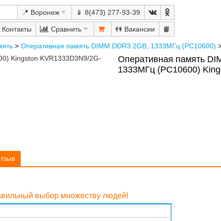
📍 Воронеж
📱 8(473) 277-93-39
Сравнить
👫
📙
мять
>
Оперативная память DIMM DDR3 2GB, 1333МГц (PC10600)
Оперативная память D
1333МГц (PC10600) King
в
отзыв
равильный выбор множеству людей!