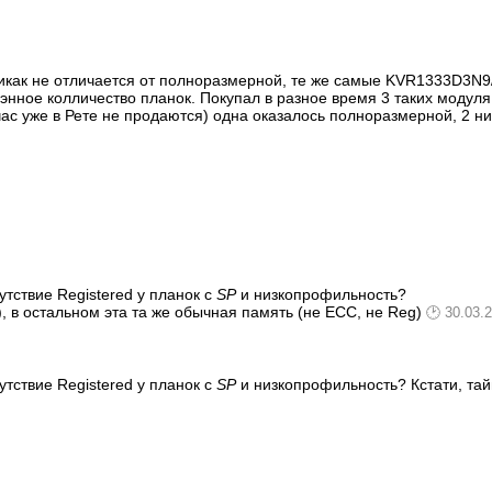
икак не отличается от полноразмерной, те же самые KVR1333D3N9
энное колличество планок. Покупал в разное время 3 таких модуля, 
час уже в Рете не продаются) одна оказалось полноразмерной, 2 
утствие Registered у планок с
SP
и низкопрофильность?
), в остальном эта та же обычная память (не ECC, не Reg)
30.03.
утствие Registered у планок с
SP
и низкопрофильность? Кстати, тай