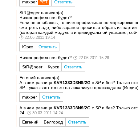
maxper
Ответить
StR@nger написал(а):
Низкопрофильная будет?
Если не ошибаюсь, то низкопрофильная по маркировке н
смотреть надо, либо заранее просить отобрать из партии 
(которая каждый модуль в индивидуальной упаковке, сей
22.06.2011 19:14
Юрко
Ответить
Низкопрофильная будет?
22.06.2011 15:28
StR@nger
Курск
Ответить
Евгений написал(а):
А в чем разница
KVR1333D3N9/2G
с
SP
и без? Только отс
SP - указывает только на локализую производства (Индия
maxper
Ответить
А в чем разница
KVR1333D3N9/2G
с
SP
и без? Только отс
24.
30.03.2011 14:24
Евгений
Белгород
Ответить