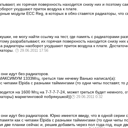
тывают, их горячая поверхность находится снизу них и поэтому са
оборот ухудшают приток воздуха к плате.
рные модули ECC Reg, в которых в обяз ставятся радиаторы, что с
кушки, не могу найти ссылку на тест, где память с радиаторами раз
угому разрабатывают, их горячая поверхность находится снизу них
 а радиаторы наоборот ухудшают приток воздуха к плате. Достаточ
иаторы.
29.06.2011 17:56
 они идут без радиаторов.
ка МАКСИМУМ 1333Мгц, греться там нечему
Ванько написал(а):
с чипами Elpida с разными таймингами (то одни чипы поставят, то др
дится на 1600 Мгц на 7-7-7-7-24, может греться будет немного, о
диаторы) маркетинговой побрякушкой))
29.06.2011 0:32
 они идут без радиаторов. Юрко имеется ввиду, что в одной серии 
памяти как с чипами Elpida с разными таймингами (то одни чипы пос
я две планки сейчас и, решив добавить через пол года-год, еще дв