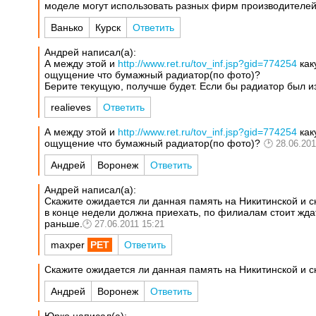
моделе могут использовать разных фирм производителей
Ванько
Курск
Ответить
Андрей написал(а):
А между этой и
http://www.ret.ru/tov_inf.jsp?gid=774254
как
ощущение что бумажный радиатор(по фото)?
Берите текущую, получше будет. Если бы радиатор был из 
realieves
Ответить
А между этой и
http://www.ret.ru/tov_inf.jsp?gid=774254
как
ощущение что бумажный радиатор(по фото)?
28.06.201
Андрей
Воронеж
Ответить
Андрей написал(а):
Скажите ожидается ли данная память на Никитинской и ск
в конце недели должна приехать, по филиалам стоит ждат
раньше.
27.06.2011 15:21
maxper
Ответить
Скажите ожидается ли данная память на Никитинской и ск
Андрей
Воронеж
Ответить
Юрко написал(а):