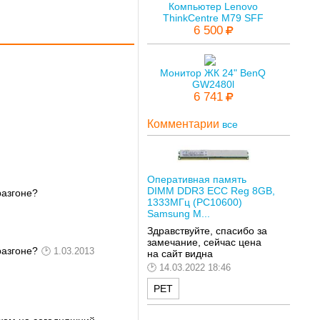
Компьютер Lenovo
ThinkCentre M79 SFF
6 500
Монитор ЖК 24" BenQ
GW2480l
6 741
Комментарии
все
Оперативная память
DIMM DDR3 ECC Reg 8GB,
разгоне?
1333МГц (PC10600)
Samsung M...
Здравствуйте, спасибо за
замечание, сейчас цена
разгоне?
1.03.2013
на сайт видна
14.03.2022 18:46
РЕТ