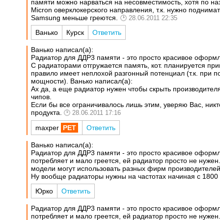
памяти можно нарваться на несовместимость, хотя по на
Micron оверклокерского направления, т.к. нужно поднимать
Samsung меньше греются.
28.06.2011 22:35
Ванько
Курск
Ответить
Ванько написал(а):
Радиатор для ДДР3 памяти - это просто красивое оформл
С радиаторами отгружается память, кот. планируется пр
правило имеет неплохой разгонный потенциал (т.к. при
мощности).
Ванько написал(а):
Ах да, а еще радиатор нужен чтобы скрыть производител
чипов.
Если бы все ограничивалось лишь этим, уверяю Вас, никт
продукта.
28.06.2011 17:16
maxper
Ответить
Ванько написал(а):
Радиатор для ДДР3 памяти - это просто красивое оформл
потребляет и мало греется, ей радиатор просто не нужен.
модели могут использовать разных фирм производителей
Ну вообще радиаторы нужны на частотах начиная с 1800
Юрко
Ответить
Радиатор для ДДР3 памяти - это просто красивое оформл
потребляет и мало греется, ей радиатор просто не нужен.