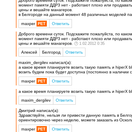
Доброго времени суток. Подскажите пожалуйста, по как
момент памяти ДДР3 нет - работают плохо или продавать
цены и вешайте манагеров.
в Белгороде на данный момент 48 различных моделей пам
maxper
Ответить
Доброго времени суток. Подскажите пожалуйста, по как
момент памяти ДДР3 нет - работают плохо или продавать
цены и вешайте манагеров.
1.02.2012 0:35
Алексей
Белгород
Ответить
maxim_dergilev написал(а):
а какое время планируете возить такую память и hiperX b
возить будем пока будет доступна (постоянно в наличии с
maxper
Ответить
а какое время планируете возить такую память и hiperX b
maxim_dergilev
Ответить
Дмитрий написал(а):
Здравствуйте, нельзя ли привести данную память в Белгор
ориентировочно через неделю, можете заказать из Оскола
maxper
Ответить