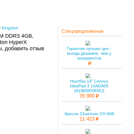
>
Kingston
Спецпредложения
MM DDR3 4GB,
ton HyperX
 добавить отзыв
Гарантия лучших цен -
всегда дешевле, чем у
конкурентов
Ноутбук 14" Lenovo
IdeaPad 3 14ADA05
(81W000VKRU)
35 900
Кресло Chairman CH 668
11 423