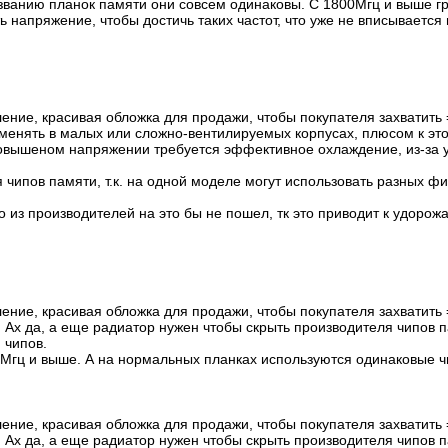
званию планок памяти они совсем одинаковы. С 1800Мгц и выше гр
 напряжение, чтобы достичь таких частот, что уже не вписывается в
ение, красивая обложка для продажи, чтобы покупателя захватить 
именять в малых или сложно-вентилируемых корпусах, плюсом к это
 повышеном напряжении требуется эффективное охлаждение, из-за 
я чипов памяти, т.к. на одной моделе могут использовать разных 
о из производителей на это бы не пошел, тк это приводит к удорож
ение, красивая обложка для продажи, чтобы покупателя захватить
 Ах да, а еще радиатор нужен чтобы скрыть производителя чипов па
 чипов.
 Мгц и выше. А на нормальных планках используются одинаковые 
ение, красивая обложка для продажи, чтобы покупателя захватить
 Ах да, а еще радиатор нужен чтобы скрыть производителя чипов па