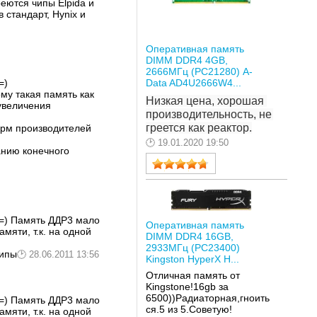
еются чипы Elpida и
 стандарт, Hynix и
Оперативная память
DIMM DDR4 4GB,
2666МГц (PC21280) A-
=)
Data AD4U2666W4...
му такая память как
Низкая цена, хорошая 
увеличения
производительность, не 
греется как реактор.
фирм производителей
19.01.2020 19:50
анию конечного
 =) Память ДДР3 мало
Оперативная память
мяти, т.к. на одной
DIMM DDR4 16GB,
2933МГц (PC23400)
чипы
28.06.2011 13:56
Kingston HyperX H...
Отличная память от
Kingstone!16gb за
6500))Радиаторная,гноить
 =) Память ДДР3 мало
ся.5 из 5.Советую!
мяти, т.к. на одной