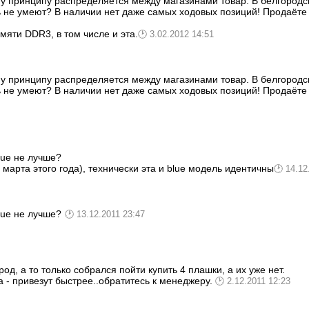
ому принципу распределяется между магазинами товар. В белгород
 не умеют? В наличии нет даже самых ходовых позиций! Продаёте 
яти DDR3, в том числе и эта.
3.02.2012 14:51
ому принципу распределяется между магазинами товар. В белгород
 не умеют? В наличии нет даже самых ходовых позиций! Продаёте 
lue не лучше?
 марта этого года), технически эта и blue модель идентичны
14.12
lue не лучше?
13.12.2011 23:47
од, а то только собрался пойти купить 4 плашки, а их уже нет.
 - привезут быстрее..обратитесь к менеджеру.
2.12.2011 12:23