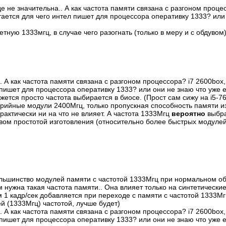
е не значительна.. А как частота памяти связана с разгоном проце
стается для чего интел пишет для процессора оперативку 1333? или
тную 1333мгц, в случае чего разогнать (только в меру и с обдувом
 А как частота памяти связана с разгоном процессора? i7 2600box,
л пишет для процессора оперативку 1333? или они не знаю что уже 
ется просто частота выбирается в биосе. (Прост сам сижу на i5-76
серийные модули 2400Мгц, только пропускная способность памяти 
практически ни на что не влияет. А частота 1333Мгц
вероятно
выбра
вом простотой изготовления (относительно более быстрых модулей
 большинство модулей памяти с частотой 1333Мгц при нормальном о
 нужна такая частота памяти.. Она влияет только на синтетические 
м 1 кадр/сек добавляется при переходе с памяти с частотой 1333М
й (1333Мгц) частотой, лучше будет)
 А как частота памяти связана с разгоном процессора? i7 2600box,
л пишет для процессора оперативку 1333? или они не знаю что уже 