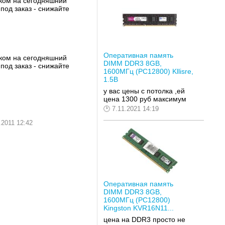
ском на сегодняшний
под заказ - снижайте
Оперативная память
ском на сегодняшний
DIMM DDR3 8GB,
под заказ - снижайте
1600МГц (PC12800) Kllisre,
1.5В
у вас цены с потолка ,ей
цена 1300 руб максимум
7.11.2021 14:19
.2011 12:42
Оперативная память
DIMM DDR3 8GB,
1600МГц (PC12800)
Kingston KVR16N11...
цена на DDR3 просто не