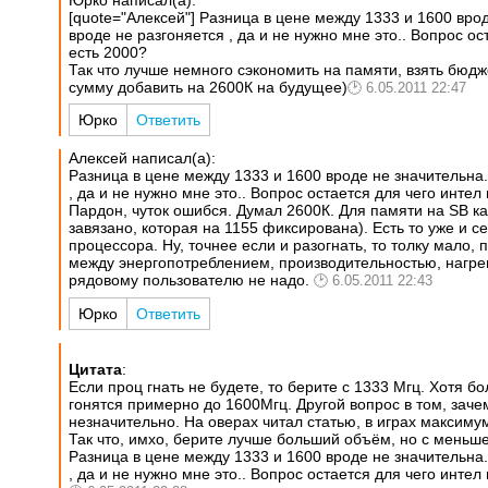
[quote="Алексей"] Разница в цене между 1333 и 1600 врод
вроде не разгоняется , да и не нужно мне это.. Вопрос о
есть 2000?
Так что лучше немного сэкономить на памяти, взять бюдже
сумму добавить на 2600К на будущее)
6.05.2011 22:47
Юрко
Ответить
Алексей написал(а):
Разница в цене между 1333 и 1600 вроде не значительна..
, да и не нужно мне это.. Вопрос остается для чего инте
Пардон, чуток ошибся. Думал 2600К. Для памяти на SB каж
завязано, которая на 1155 фиксирована). Есть то уже и 
процессора. Ну, точнее если и разогнать, то толку мало, 
между энергопотреблением, производительностью, нагре
рядовому пользователю не надо.
6.05.2011 22:43
Юрко
Ответить
Цитата
:
Если проц гнать не будете, то берите с 1333 Мгц. Хотя
гонятся примерно до 1600Мгц. Другой вопрос в том, зачем
незначительно. На оверах читал статью, в играх максиму
Так что, имхо, берите лучше больший объём, но с меньше
Разница в цене между 1333 и 1600 вроде не значительна..
, да и не нужно мне это.. Вопрос остается для чего инте