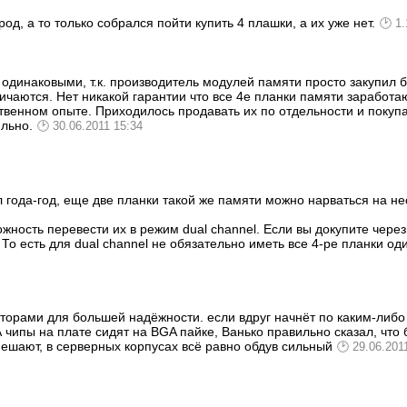
од, а то только собрался пойти купить 4 плашки, а их уже нет.
1.
е одинаковыми, т.к. производитель модулей памяти просто закупил
личаются. Нет никакой гарантии что все 4е планки памяти заработа
ственном опыте. Приходилось продавать их по отдельности и покуп
ильно.
30.06.2011 15:34
л года-год, еще две планки такой же памяти можно нарваться на н
жность перевести их в режим dual channel. Если вы докупите через
. То есть для dual channel не обязательно иметь все 4-ре планки од
аторами для большей надёжности. если вдруг начнёт по каким-ли
А чипы на плате сидят на BGA пайке, Ванько правильно сказал, что
мешают, в серверных корпусах всё равно обдув сильный
29.06.201