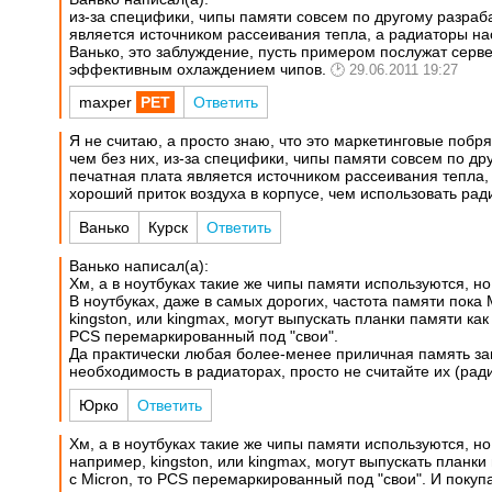
из-за специфики, чипы памяти совсем по другому разраба
является источником рассеивания тепла, а радиаторы на
Ванько, это заблуждение, пусть примером послужат серве
эффективным охлаждением чипов.
29.06.2011 19:27
maxper
Ответить
Я не считаю, а просто знаю, что это маркетинговые побря
чем без них, из-за специфики, чипы памяти совсем по др
печатная плата является источником рассеивания тепла,
хороший приток воздуха в корпусе, чем использовать рад
Ванько
Курск
Ответить
Ванько написал(а):
Хм, а в ноутбуках такие же чипы памяти используются, но
В ноутбуках, даже в самых дорогих, частота памяти по
kingston, или kingmax, могут выпускать планки памяти как 
PCS перемаркированный под "свои".
Да практически любая более-менее приличная память заво
необходимость в радиаторах, просто не считайте их (ра
Юрко
Ответить
Хм, а в ноутбуках такие же чипы памяти используются, но
например, kingston, или kingmax, могут выпускать планки 
с Micron, то PCS перемаркированный под "свои". И покупа