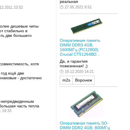
реальная
27.05.2021 9:51
12.2011 23:52
 более дешевые чипы
ют стабильно в
ать две большего
Оперативная память
DIMM DDR3 4GB,
1600МГц (PC12800)
Crucial CT51264BD...
Да, и гарантия
есовместимость, хотя
пожизненая! ;)
19.12.2020 14:21
 год ещё две
инаковые - достаточно
m2s
Воронеж
бо непредвиденным
 большая часть тепла
1 19:33
Оперативная память SO-
DIMM DDR2 4GB, 800МГц