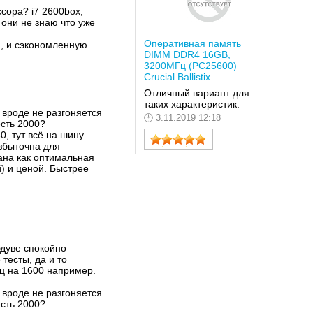
ссора? i7 2600box,
 они не знаю что уже
Оперативная память
), и сэкономленную
DIMM DDR4 16GB,
3200МГц (PC25600)
Crucial Ballistix...
Отличный вариант для
таких характеристик.
 вроде не разгоняется
3.11.2019 12:18
есть 2000?
0, тут всё на шину
избыточна для
на как оптимальная
) и ценой. Быстрее
бдуве спокойно
тесты, да и то
гц на 1600 например.
 вроде не разгоняется
есть 2000?