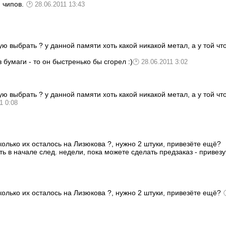
 чипов.
28.06.2011 13:43
ую выбрать ? у данной памяти хоть какой никакой метал, а у той чт
бумаги - то он быстренько бы сгорел :)
28.06.2011 3:02
ую выбрать ? у данной памяти хоть какой никакой метал, а у той чт
1 0:08
олько их осталось на Лизюкова ?, нужно 2 штуки, привезёте ещё?
ь в начале след. недели, пока можете сделать предзаказ - привезу
олько их осталось на Лизюкова ?, нужно 2 штуки, привезёте ещё?