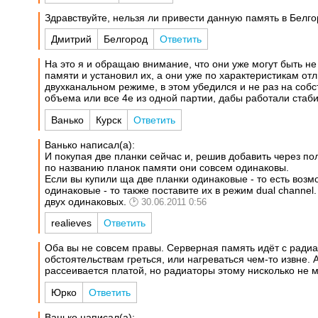
Здравствуйте, нельзя ли привести данную память в Белгор
Дмитрий
Белгород
Ответить
На это я и обращаю внимание, что они уже могут быть н
памяти и установил их, а они уже по характеристикам от
двухканальном режиме, в этом убедился и не раз на соб
объема или все 4е из одной партии, дабы работали стаб
Ванько
Курск
Ответить
Ванько написал(а):
И покупая две планки сейчас и, решив добавить через по
по названию планок памяти они совсем одинаковы.
Если вы купили ща две планки одинаковые - то есть возмо
одинаковые - то также поставите их в режим dual channel
двух одинаковых.
30.06.2011 0:56
realieves
Ответить
Оба вы не совсем правы. Серверная память идёт с ради
обстоятельствам греться, или нагреваться чем-то извне. 
рассеивается платой, но радиаторы этому нисколько не 
Юрко
Ответить
Ванько написал(а):