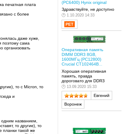
(PC6400) Hynix original
ма печатная плата
Здравствуйте, не доступно
вязано с более
1.10.2020 14:33
гонялась даже хуже,
 и поэтому сама
но организовать
Оперативная память
DIMM DDR3 8GB,
1600МГц (PC12800)
Crucial CT102464B...
Хорошая оперативная
память, правда
дороговато для DDR3
13.09.2020 15:33
угие), то с Micron, то
Евгений
тсюда и
Воронеж
с одним названием,
тавят, то другие), то
е планки такой же