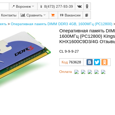
📍 Воронеж
📱 8(473) 277-93-39
Сравнить
👫
📙
мять
>
Оперативная память DIMM DDR3 4GB, 1600МГц (PC12800)
Оперативная память DI
1600МГц (PC12800) Kings
KHX1600C9D3/4G Отзывы,
CL 9-9-9-27
Код
763628
Оплата