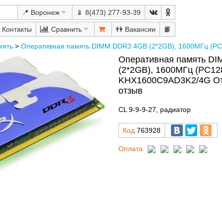
📍 Воронеж
📱 8(473) 277-93-39
Сравнить
👫
📙
мять
>
Оперативная память DIMM DDR3 4GB (2*2GB), 1600МГц (PC
Оперативная память D
(2*2GB), 1600МГц (PC128
KHX1600C9AD3K2/4G От
отзыв
CL 9-9-9-27, радиатор
Код
763928
Оплата