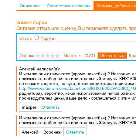
Описание
Совместимые товары
Отзывы, добавить 
Комментарии
Оставив отзыв или оценку, Вы поможете сделать п
Отзыв
Формат
Оценка
Место
ФИО
Код
Алексей написал(а):
И чем же они отличаются (кроме наклейки) ? Название м
показывают набор ли это или отдельный модуль. KHX
не совсем так; хотя, по сути, технические характеристики
http://www.valueram.com/datasheets/KHX1600C9AD3K2_4G
радиатора), вероятно, из-за использования чипов разных
производителем цены, ваше дело - соглашаться с этим или
maxper
Ответить
И чем же они отличаются (кроме наклейки) ? Название м
показывают набор ли это или отдельный модуль. KHX
Алексей
Воронеж
Ответить