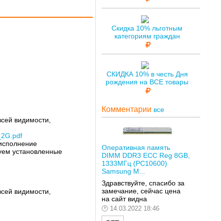
Скидка 10% льготным
категориям граждан
СКИДКА 10% в честь Дня
рождения на ВСЕ товары
Комментарии
все
всей видимости,
_2G.pdf
 исполнение
Оперативная память
руем установленные
DIMM DDR3 ECC Reg 8GB,
1333МГц (PC10600)
Samsung M...
Здравствуйте, спасибо за
замечание, сейчас цена
всей видимости,
на сайт видна
14.03.2022 18:46