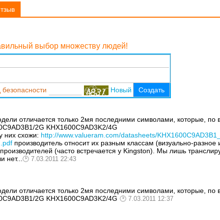
отзыв
равильный выбор множеству людей!
 безопасности
Новый
Создать
одели отличается только 2мя последними символами, которые, по 
1600C9AD3B1/2G KHX1600C9AD3K2/4G
 у них схожи:
http://www.valueram.com/datasheets/KHX1600C9AD3B1
.pdf
производитель относит их разным классам (визуально-разное
 производителей (часто встречается у Kingston). Мы лишь трансли
 нет...
7.03.2011 22:43
одели отличается только 2мя последними символами, которые, по 
1600C9AD3B1/2G KHX1600C9AD3K2/4G
7.03.2011 12:37