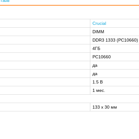
отзыв
Crucial
DIMM
DDR3 1333 (РС10660)
4ГБ
PC10660
да
да
1.5 В
1 мес.
133 x 30 мм