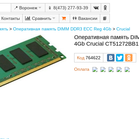
📍 Воронеж
📱 8(473) 277-93-39
Сравнить
👫
📙
мять
>
Оперативная память DIMM DDR3 ECC Reg 4Gb
>
Crucial
Оперативная память D
4Gb Crucial CT51272BB
Код
764622
Оплата