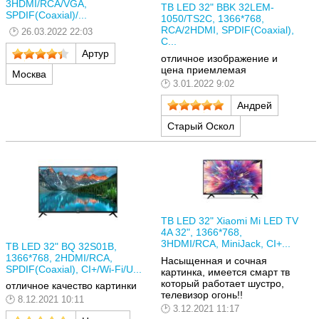
3HDMI/RCA/VGA,
ТВ LED 32" BBK 32LEM-
SPDIF(Coaxial)/...
1050/TS2C, 1366*768,
RCA/2HDMI, SPDIF(Coaxial),
26.03.2022 22:03
C...
Артур
отличное изображение и
цена приемлемая
Москва
3.01.2022 9:02
Андрей
Старый Оскол
ТВ LED 32" Xiaomi Mi LED TV
4A 32", 1366*768,
3HDMI/RCA, MiniJack, CI+...
ТВ LED 32" BQ 32S01B,
1366*768, 2HDMI/RCA,
Насыщенная и сочная
SPDIF(Coaxial), CI+/Wi-Fi/U...
картинка, имеется смарт тв
который работает шустро,
отличное качество картинки
телевизор огонь!!
8.12.2021 10:11
3.12.2021 11:17