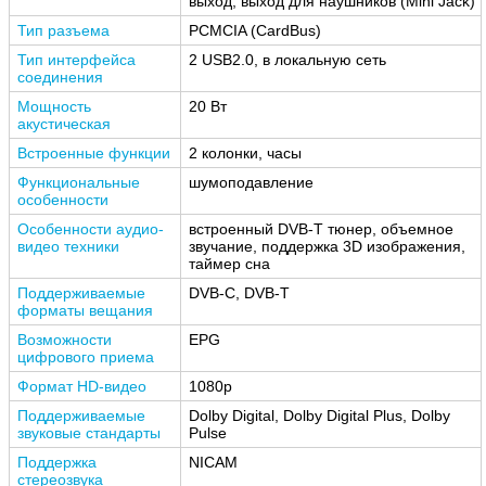
выход, выход для наушников (Mini Jack)
Тип разъема
PCMCIA (CardBus)
Тип интерфейса
2 USB2.0, в локальную сеть
соединения
Мощность
20 Вт
акустическая
Встроенные функции
2 колонки, часы
Функциональные
шумоподавление
особенности
Особенности аудио-
встроенный DVB-T тюнер, объемное
видео техники
звучание, поддержка 3D изображения,
таймер сна
Поддерживаемые
DVB-C, DVB-T
форматы вещания
Возможности
EPG
цифрового приема
Формат HD-видео
1080p
Поддерживаемые
Dolby Digital, Dolby Digital Plus, Dolby
звуковые стандарты
Pulse
Поддержка
NICAM
стереозвука