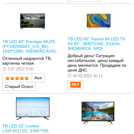
ТВ LED 65" Xiaomi Mi LED TV
ТВ LED 40" Prestigio MUZE
4S 65", 3840*2160, 2/16Gb,
(PTV40SN04Y_CIS_BK),
3HDMI/RCA, SPDI...
1920*1080, 3HDMI/RCA/VG...
Добрый день! Ситуация
Отличный недорогой ТВ,
нестабильная, цены каждый
картинка четкая.
день меняются. Продадим по
3.07.2022 9:50
цене ДНС.
30.03.2022 16:11
Аня
Старый Оскол
ТВ LED 32" Loview
L32F401T2C, 1366*768,