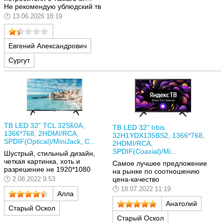
Не рекомендую ублюдский тв
13.06.2026 18:19
Евгений Александрович
Сургут
ТВ LED 32" TCL 32S60A,
ТВ LED 32" Irbis
1366*768, 2HDMI/RCA,
32H1YDX135BS2, 1366*768,
SPDIF(Optical)/MiniJack, C...
2HDMI/RCA,
SPDIF(Coaxial)/Mi...
Шустрый, стильный дизайн,
четкая картинка, хоть и
Самое лучшее предложение
разрешение не 1920*1080
на рынке по соотношению
цена-качество
2.08.2022 9:53
18.07.2022 11:19
Алла
Анатолий
Старый Оскол
Старый Оскол