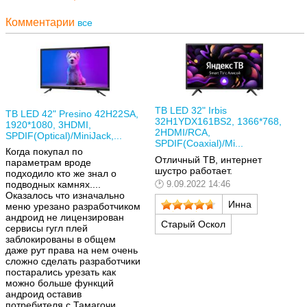
Комментарии
все
ТВ LED 32" Irbis
ТВ LED 42" Presino 42H22SA,
32H1YDX161BS2, 1366*768,
1920*1080, 3HDMI,
2HDMI/RCA,
SPDIF(Optical)/MiniJack,...
SPDIF(Coaxial)/Mi...
Когда покупал по
Отличный ТВ, интернет
параметрам вроде
шустро работает.
подходило кто же знал о
9.09.2022 14:46
подводных камнях....
Оказалось что изначально
Инна
меню урезано разработчиком
андроид не лицензирован
Старый Оскол
сервисы гугл плей
заблокированы в общем
даже рут права на нем очень
сложно сделать разработчики
постарались урезать как
можно больше функций
андроид оставив
потребителя с Тамагочи....