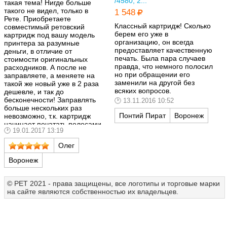
/4580, 2...
такая тема! Нигде больше
такого не видел, только в
1 548
Рете. Приобретаете
Классный картридж! Сколько
совместимый ретовский
берем его уже в
картридж под вашу модель
организацию, он всегда
принтера за разумные
предоставляет качественную
деньги, в отличие от
печать. Была пара случаев
стоимости оригинальных
правда, что немного полосил
расходников. А после не
но при обращении его
заправляете, а меняете на
заменили на другой без
такой же новый уже в 2 раза
всяких вопросов.
дешевле, и так до
бесконечности! Заправлять
13.11.2016 10:52
больше нескольких раз
Понтий Пират
Воронеж
невозможно, т.к. картридж
начинает печатать полосами.
19.01.2017 13:19
А благодаря этой системе у
вас всегда будет новый и
Олег
недорогой картридж, что
очень выгодно. Всем
Воронеж
знакомым всегда
рекомендую!
© РЕТ 2021 - права защищены, все логотипы и торговые марки
на сайте являются собственностью их владельцев.