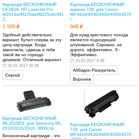
Картридж БЕСКОНЕЧНЫЙ
Картридж БЕСКОНЕЧНЫЙ
CF283A, HP LaserJet Pro
замена 728, для Canon
M201dw/M225dw/M225rdn/M1
MF4410/4430/4450/4550/4570
2...
/...
1 500
948
Удобный действительно
Для нужд крестового похода
вариант. Купил сперва за эту
является подходящей
цену картридж. Когда
штуковиной. Скромно, не
закончила, сдаешь и тебе
дорого, эффективно. Э -
такой же но гораздо
Эффективно.
дешевле. Отличный вариант.
20.01.2017 9:38
31.01.2017 20:48
Аббадон Разоритель
Сергей
Воронеж
Картридж БЕСКОНЕЧНЫЙ
ML2010D3, для Samsung ML-
Картридж БЕСКОНЕЧНЫЙ
2010/2015/2510, 3000стр
728, для Canon
MF4410/4430/4450/4550/4570
Бесконечный картридж - это