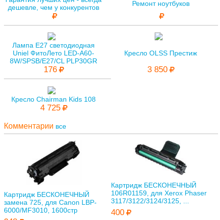
Ремонт ноутбуков
дешевле, чем у конкурентов
Лампа E27 светодиодная
Uniel ФитоЛето LED-A60-
Кресло OLSS Престиж
8W/SPSB/E27/CL PLP30GR
176
3 850
Кресло Chairman Kids 108
4 725
Комментарии
все
Картридж БЕСКОНЕЧНЫЙ
106R01159, для Xerox Phaser
Картридж БЕСКОНЕЧНЫЙ
3117/3122/3124/3125, ...
замена 725, для Canon LBP-
6000/MF3010, 1600стр
400