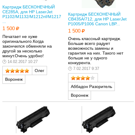
Картридж БЕСКОНЕЧНЫЙ
CE285A, для HP LaserJet
Картридж БЕСКОНЕЧНЫЙ
P1102/M1132/M1212nf/M1217
CB435A/712, для HP LaserJet
...
P1005/P1006 Canon LBP...
1 500
1 500
Печатает не хуже
Очень классный картридж.
оригинального.Когда
Больше всего радует
закончился обменяли на
возможность замены и
другой за несколько
гарантия на них. Такого нет
минут.Очень удобно!
больше не у одного
14.02.2017 10:27
конкурента.
7.02.2017 9:37
Олег
Воронеж
Аббадон Разоритель
Воронеж