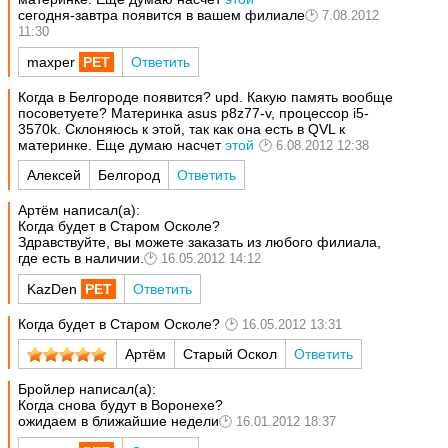
сегодня-завтра появится в вашем филиале
7.08.2012
11:30
maxper
Ответить
Когда в Белгороде появится? upd. Какую память вообще
посоветуете? Материнка asus p8z77-v, процессор i5-
3570k. Склоняюсь к этой, так как она есть в QVL к
материнке. Еще думаю насчет
этой
6.08.2012 12:38
Алексей
Белгород
Ответить
Артём написал(а):
Когда будет в Старом Осколе?
Здравствуйте, вы можете заказать из любого филиала,
где есть в наличии.
16.05.2012 14:12
KazDen
Ответить
Когда будет в Старом Осколе?
16.05.2012 13:31
Артём
Старый Оскол
Ответить
Бройлер написал(а):
Когда снова будут в Воронехе?
ожидаем в ближайшие недели
16.01.2012 18:37