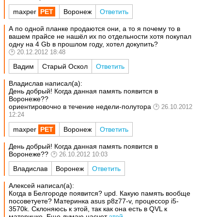
maxper
Воронеж
Ответить
А по одной планке продаются они, а то я почему то в
вашем прайсе не нашёл их по отдельности хотя покупал
одну на 4 Gb в прошлом году, хотел докупить?
20.12.2012 18:48
Вадим
Старый Оскол
Ответить
Владислав написал(а):
День добрый! Когда данная память появится в
Воронеже??
ориентировочно в течение недели-полутора
26.10.2012
12:24
maxper
Воронеж
Ответить
День добрый! Когда данная память появится в
Воронеже??
26.10.2012 10:03
Владислав
Воронеж
Ответить
Алексей написал(а):
Когда в Белгороде появится? upd. Какую память вообще
посоветуете? Материнка asus p8z77-v, процессор i5-
3570k. Склоняюсь к этой, так как она есть в QVL к
материнке. Еще думаю насчет
этой