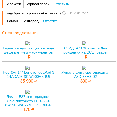
Алексей
Борисоглебск
Ответить
Буду брать парочку себе таких :)
8.11.2011 22:48
Роман
Белгород
Ответить
Спецпредложения
Гарантия лучших цен - всегда
СКИДКА 10% в честь Дня
дешевле, чем у конкурентов
рождения на ВСЕ товары
Ноутбук 14" Lenovo IdeaPad 3
Умная лампа светодиодная
14ADA05 (81W000VKRU)
A5D-38H3-02
35 900
300
Лампа E27 светодиодная
Uniel ФитоЛето LED-A60-
8W/SPSB/E27/CL PLP30GR
176