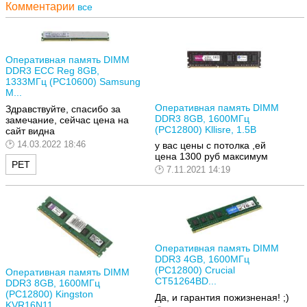
Комментарии
все
Оперативная память DIMM
DDR3 ECC Reg 8GB,
1333МГц (PC10600) Samsung
M...
Оперативная память DIMM
Здравствуйте, спасибо за
DDR3 8GB, 1600МГц
замечание, сейчас цена на
(PC12800) Kllisre, 1.5В
сайт видна
14.03.2022 18:46
у вас цены с потолка ,ей
цена 1300 руб максимум
РЕТ
7.11.2021 14:19
Оперативная память DIMM
DDR3 4GB, 1600МГц
(PC12800) Crucial
Оперативная память DIMM
CT51264BD...
DDR3 8GB, 1600МГц
(PC12800) Kingston
Да, и гарантия пожизненая! ;)
KVR16N11...