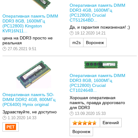
Оперативная память DIMM
DDR3 4GB, 1600МГц
(PC12800) Crucial
Оперативная память DIMM
CT51264BD...
DDR3 8GB, 1600МГц
(PC12800) Kingston
Да, и гарантия пожизненая! ;)
KVR16N11...
19.12.2020 14:21
цена на DDR3 просто не
m2s
Воронеж
реальная
27.05.2021 9:51
Оперативная память DIMM
DDR3 8GB, 1600МГц
(PC12800) Crucial
CT102464B...
Оперативная память SO-
Хорошая оперативная
DIMM DDR2 4GB, 800МГц
память, правда дороговато
(PC6400) Hynix original
для DDR3
Здравствуйте, не доступно
13.09.2020 15:33
1.10.2020 14:33
Евгений
Воронеж