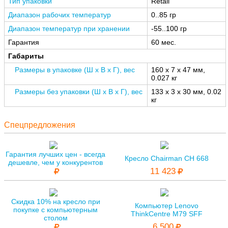
Тип упаковки
Retail
Диапазон рабочих температур
0..85 гр
Диапазон температур при хранении
-55..100 гр
Гарантия
60 мес.
Габариты
Размеры в упаковке (Ш x В x Г), вес
160 x 7 x 47 мм,
0.027 кг
Размеры без упаковки (Ш x В x Г), вес
133 x 3 x 30 мм, 0.02
кг
Спецпредложения
Гарантия лучших цен - всегда
Кресло Chairman CH 668
дешевле, чем у конкурентов
11 423
Скидка 10% на кресло при
Компьютер Lenovo
покупке с компьютерным
ThinkCentre M79 SFF
столом
6 500