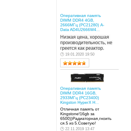
Оперативная память
DIMM DDR4 4GB,
2666МГц (PC21280) A-
Data AD4U2666W4...
Низкая цена, хорошая 
производительность, не 
греется как реактор.
19.01.2020 19:50
Оперативная память
DIMM DDR4 16GB,
2933МГц (PC23400)
Kingston HyperX H...
Отличная память от
Kingstone!16gb за
6500))Радиаторная,гноить
ся.5 из 5.Советую!
22.11.2019 13:47