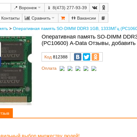
📍 Воронеж
📱 8(473) 277-93-39
Сравнить
👫
📙
мять
>
Оперативная память SO-DIMM DDR3 1GB, 1333МГц (PC1060
Оперативная память SO-DIMM DDR3
(PC10600) A-Data Отзывы, добавить
Код
812388
Оплата
отзыв
равильный выбор множеству людей!