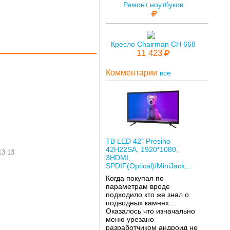
Ремонт ноутбуков
Кресло Chairman CH 668
11 423
Комментарии
все
ТВ LED 42" Presino
42H22SA, 1920*1080,
13:13
3HDMI,
SPDIF(Optical)/MiniJack,...
Когда покупал по
параметрам вроде
подходило кто же знал о
подводных камнях....
Оказалось что изначально
меню урезано
разработчиком андроид не