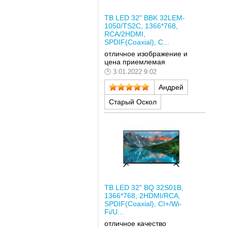
ТВ LED 32" BBK 32LEM-
1050/TS2C, 1366*768,
RCA/2HDMI,
SPDIF(Coaxial), C...
отличное изображение и
цена приемлемая
3.01.2022 9:02
Андрей
Старый Оскол
ТВ LED 32" BQ 32S01B,
1366*768, 2HDMI/RCA,
SPDIF(Coaxial), CI+/Wi-
Fi/U...
отличное качество