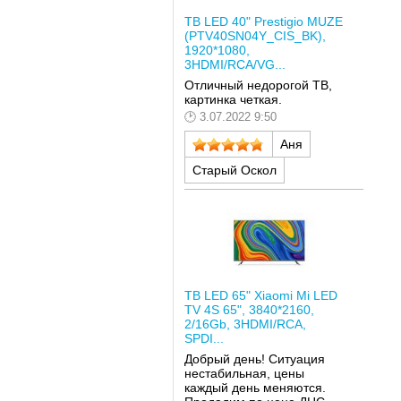
ТВ LED 40" Prestigio MUZE
(PTV40SN04Y_CIS_BK),
1920*1080,
3HDMI/RCA/VG...
Отличный недорогой ТВ,
картинка четкая.
3.07.2022 9:50
Аня
Старый Оскол
ТВ LED 65" Xiaomi Mi LED
TV 4S 65", 3840*2160,
2/16Gb, 3HDMI/RCA,
SPDI...
Добрый день! Ситуация
нестабильная, цены
каждый день меняются.