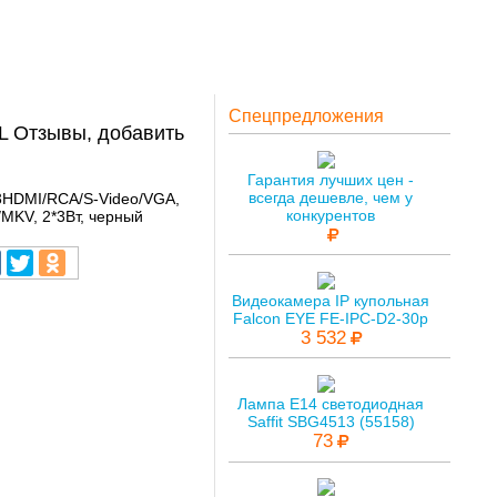
Спецпредложения
AL Отзывы, добавить
Гарантия лучших цен -
всегда дешевле, чем у
3HDMI/RCA/S-Video/VGA,
конкурентов
MKV, 2*3Вт, черный
Видеокамера IP купольная
Falcon EYE FE-IPC-D2-30p
3 532
Лампа E14 светодиодная
Saffit SBG4513 (55158)
73