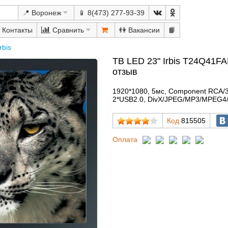
📍 Воронеж
📱 8(473) 277-93-39
Сравнить
👫
📙
Irbis
ТВ LED 23" Irbis T24Q41F
отзыв
1920*1080, 5мс, Component RCA/
2*USB2.0, DivX/JPEG/MP3/MPEG4/
Код
815505
Оплата