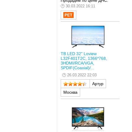
Продадим по цене ДНС.
30.03.2022 16:11
ТВ LED 32" Loview
L32F401T2C, 1366*768,
3HDMI/RCA/VGA,
SPDIF(Coaxial)/...
26.03.2022 22:03
Артур
Москва