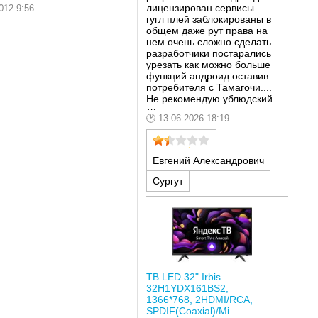
лицензирован сервисы
012 9:56
гугл плей заблокированы в
общем даже рут права на
нем очень сложно сделать
разработчики постарались
урезать как можно больше
функций андроид оставив
потребителя с Тамагочи....
Не рекомендую ублюдский
тв
13.06.2026 18:19
Евгений Александрович
Сургут
ТВ LED 32" Irbis
32H1YDX161BS2,
1366*768, 2HDMI/RCA,
SPDIF(Coaxial)/Mi...