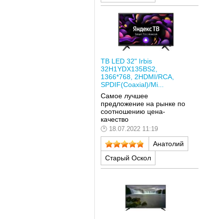
ТВ LED 32" Irbis
32H1YDX135BS2,
1366*768, 2HDMI/RCA,
SPDIF(Coaxial)/Mi...
Самое лучшее
предложение на рынке по
соотношению цена-
качество
18.07.2022 11:19
Анатолий
Старый Оскол