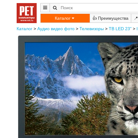
Каталог
👍
📍
Каталог
>
Аудио видео фото
>
Телевизоры
>
ТВ LED 23"
>