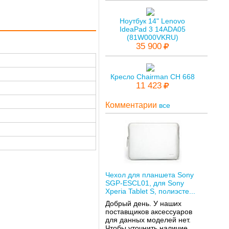
Ноутбук 14" Lenovo
IdeaPad 3 14ADA05
(81W000VKRU)
35 900
Кресло Chairman CH 668
11 423
Комментарии
все
Чехол для планшета Sony
SGP-ESCL01, для Sony
Xperia Tablet S, полиэсте...
Добрый день. У наших
поставщиков аксессуаров
для данных моделей нет.
Чтобы уточнить наличие