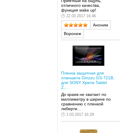
Приятный на ощупь,
отличного качества,
функция wake up!
22.03.2017 16:46
Аноним
Воронеж
Пленка защитная для
планшета Ginzzu GS-721B,
для SONY Xperia Tablet
Z,...
До краев не хватает по
миллиметру в ширине по
сравнению с пленкой
либерти...
1.03.2017 16:29