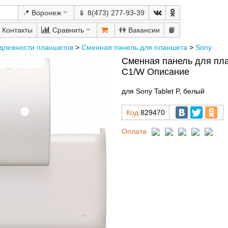
📍 Воронеж
📱 8(473) 277-93-39
Сравнить
👫
📙
длежности планшетов
>
Сменная панель для планшета
>
Sony
Сменная панель для пл
C1/W Описание
для Sony Tablet P, белый
Код
829470
Оплата