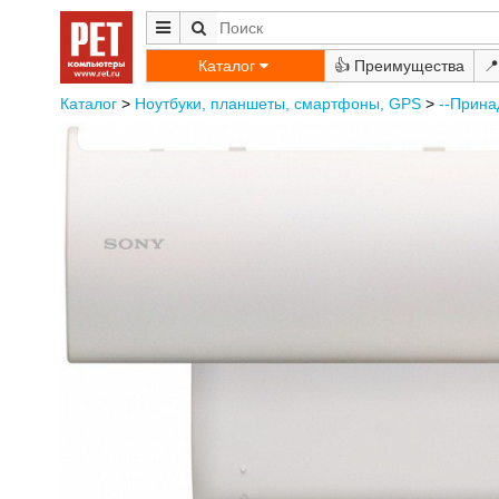
Каталог
👍
📍
Каталог
>
Ноутбуки, планшеты, смартфоны, GPS
>
--Прина