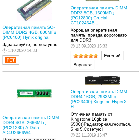
Оперативная память DIMM
DDR3 8GB, 1600МГц
(PC12800) Crucial
CT102464B...
Оперативная память SO-
Хорошая оперативная
DIMM DDR2 4GB, 800МГц
память, правда дороговато
(PC6400) Hynix original
для DDR3
Здравствуйте, не доступно
13.09.2020 15:33
1.10.2020 14:33
Евгений
Воронеж
Оперативная память DIMM
DDR4 16GB, 2933МГц
(PC23400) Kingston HyperX
H...
Отличная память от
Оперативная память DIMM
Kingstone!16gb за
DDR4 4GB, 2666МГц
6500))Радиаторная,гноиться.
(PC21280) A-Data
5 из 5.Советую!
AD4U2666W4...
22.11.2019 13:47