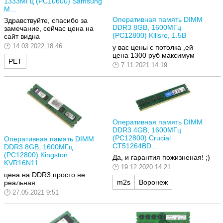
1333МГц (PC10600) Samsung
M...
Оперативная память DIMM
Здравствуйте, спасибо за
DDR3 8GB, 1600МГц
замечание, сейчас цена на
(PC12800) Kllisre, 1.5В
сайт видна
14.03.2022 18:46
у вас цены с потолка ,ей
цена 1300 руб максимум
РЕТ
7.11.2021 14:19
Оперативная память DIMM
DDR3 4GB, 1600МГц
(PC12800) Crucial
Оперативная память DIMM
CT51264BD...
DDR3 8GB, 1600МГц
(PC12800) Kingston
Да, и гарантия пожизненая! ;)
KVR16N11...
19.12.2020 14:21
цена на DDR3 просто не
m2s
Воронеж
реальная
27.05.2021 9:51