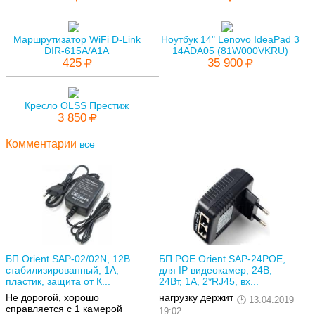
Маршрутизатор WiFi D-Link
Ноутбук 14" Lenovo IdeaPad 3
DIR-615A/A1A
14ADA05 (81W000VKRU)
425
35 900
Кресло OLSS Престиж
3 850
Комментарии
все
БП Orient SAP-02/02N, 12В
БП POE Orient SAP-24POE,
стабилизированный, 1А,
для IP видеокамер, 24В,
пластик, защита от К...
24Вт, 1А, 2*RJ45, вх...
Не дорогой, хорошо
нагрузку держит
13.04.2019
справляется с 1 камерой
19:02