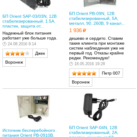
БП Orient PB-09N, 12В
БП Orient SAP-03/03N, 12В
стабилизированный, 5А,
стабилизированный, 1.5А,
металл, 90..260В, 9 канал...
пластик, защита от...
1 936
Надежный блок питания
работает уже больше года.
дешево и сердито. Ставим
такие клиента при монтаже
24.08.2016 9:14
систем наблюдения уже не
первый год. Отказы крайне
Джек
редки. Рекомендую!
Воронеж
18.05.2016 19:28
Петр 007
Воронеж
БП Orient SAP-04N, 12В
Источник бесперебойного
стабилизированный, 2А,
питания Orient PB-0910B,