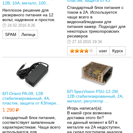
пластик, защита от КЗ
12В, 10А, металл, 100...
Стандартный блок питания с
Неплохое решение для
током в 2А. Используется
резервного питания на 12
чаще всего в
вольт, надежное и простое.
видеонаблюдении для
24.02.2016 9:26
питания камер. Подходит для
некоторых триколоровских
SPAM
Липецк
ресиверов
27.10.2015 19:34
user
Курск
БП SpezVision PSU-12-2M,
БП Orient PA-08, 12В
12В стабилизированный, 2А,
стабилизированный, 4А,
металл, регулятор ...
пластик, защита от КЗ/пере...
Игорь написал(а):
1 290
В какой срок возможна
доставка этого бп?
стандартный блок питания,
на данный момент в БП в
соответствует заявленным
металле на 2А недоступен,
характеристикам. Чаще всего
на склад поступили аналоги
используется для