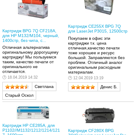
Картридж CE255X BPG 7Q
Картридж BPG 7Q CF218A,
для LaserJet P3015, 12500стр
для HP M132/M104, черный,
Покупаем в офис эти
1400стр, без чипа, с...
картриджи т.к. цена
Отличная альтернатива
отличная,качество печати
оригинальному дорогущему
тоже хорошее и ресурс
картриджу! Мы пользуемся
большой. Заправляются без
таким, качество печати от
проблем. Отличный аналог
оригинального не
оригинальным расходным
отличается.
материалам.
18.04.2019 14:32
12.04.2019 13:19
Светлана
Денис Б.
Старый Оскол
Картридж HP CE285A, для
P1102//M1132/1212/1214/121
Картридж CF280X BPG
7, 1600стр