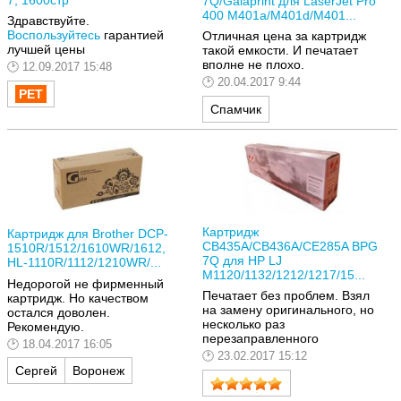
7Q/Galaprint для LaserJet Pro
400 M401a/M401d/M401...
Здравствуйте.
Воспользуйтесь
гарантией
Отличная цена за картридж
лучшей цены
такой емкости. И печатает
вполне не плохо.
12.09.2017 15:48
20.04.2017 9:44
Спамчик
Картридж
Картридж для Brother DCP-
CB435A/CB436A/CE285A BPG
1510R/1512/1610WR/1612,
7Q для HP LJ
HL-1110R/1112/1210WR/...
M1120/1132/1212/1217/15...
Недорогой не фирменный
Печатает без проблем. Взял
картридж. Но качеством
на замену оригинального, но
остался доволен.
несколько раз
Рекомендую.
перезаправленного
18.04.2017 16:05
23.02.2017 15:12
Сергей
Воронеж