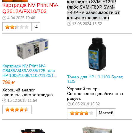
картриджа SVM-F120P
Картридж NV Print NV-
(либо SVM-F80P, SVM-
Q2612A/FX10/703
F40P - в зависимости от
количества листов)
4.04.2025 19:46
13.08.2024 15:52
:4
Картридж NV Print NV-
CB435A/436A/285/725, для
HP 1005/1006/1102/1120/1...
Тонер для HP LJ 1100 Булат,
140г
799
Хороший тонер.
Хороший аналог
Соотношение цена/качество
оригинального картриджа
радует.
15.12.2019 11:54
6.05.2019 16:32
Матвей