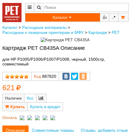
Каталог
👍
📍
Каталог
>
Расходные материалы
>
Расходные к лазерным принтерам и МФУ
>
Картридж
>
РЕТ
Картридж РЕТ CB435A Описание
для HP P1005/P1006/P1007/P1008, черный, 1500стр,
совместимый
Код
887820
621
Наличие
Кос
Купить в кредит
Оплата
Описание
Совместимые товары
Отзывы, добавить отзыв