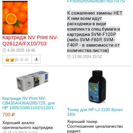
FP30/50/55/60/60BT/65/70/75/
...
К сожалению замены НЕТ.
К ним всем идут
расходники в виде
комплекта спец.бумаги и
картриджа SVM-F120P
Картридж NV Print NV-
(либо SVM-F80P, SVM-
Q2612A/FX10/703
F40P - в зависимости от
количества листов)
4.04.2025 19:46
13.08.2024 15:52
:4
Картридж NV Print NV-
CB435A/436A/285/725, для
HP 1005/1006/1102/1120/1...
Тонер для HP LJ 1100 Булат,
140г
799
Хороший тонер.
Хороший аналог
Соотношение цена/качество
оригинального картриджа
радует.