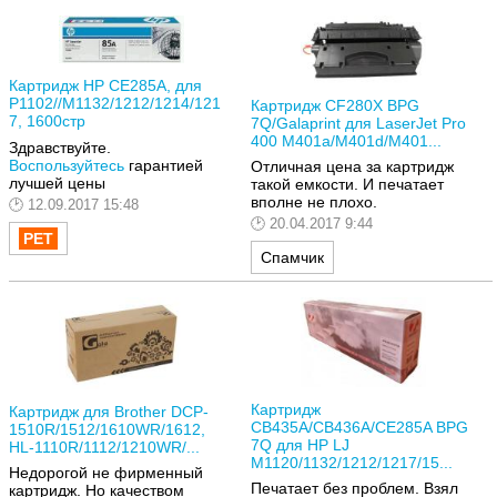
Картридж HP CE285A, для
P1102//M1132/1212/1214/121
Картридж CF280X BPG
7, 1600стр
7Q/Galaprint для LaserJet Pro
400 M401a/M401d/M401...
Здравствуйте.
Воспользуйтесь
гарантией
Отличная цена за картридж
лучшей цены
такой емкости. И печатает
вполне не плохо.
12.09.2017 15:48
20.04.2017 9:44
Спамчик
Картридж
Картридж для Brother DCP-
CB435A/CB436A/CE285A BPG
1510R/1512/1610WR/1612,
7Q для HP LJ
HL-1110R/1112/1210WR/...
M1120/1132/1212/1217/15...
Недорогой не фирменный
Печатает без проблем. Взял
картридж. Но качеством