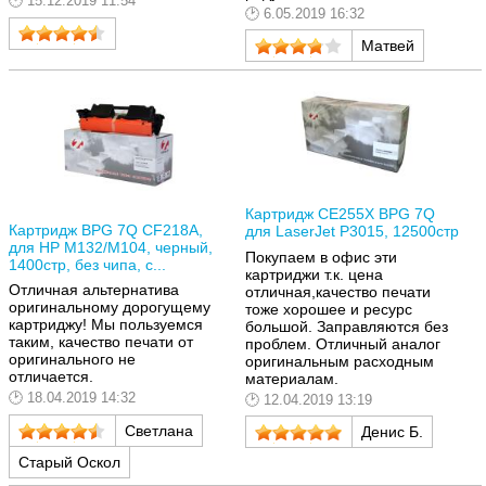
15.12.2019 11:54
6.05.2019 16:32
Матвей
Картридж CE255X BPG 7Q
Картридж BPG 7Q CF218A,
для LaserJet P3015, 12500стр
для HP M132/M104, черный,
Покупаем в офис эти
1400стр, без чипа, с...
картриджи т.к. цена
Отличная альтернатива
отличная,качество печати
оригинальному дорогущему
тоже хорошее и ресурс
картриджу! Мы пользуемся
большой. Заправляются без
таким, качество печати от
проблем. Отличный аналог
оригинального не
оригинальным расходным
отличается.
материалам.
18.04.2019 14:32
12.04.2019 13:19
Светлана
Денис Б.
Старый Оскол