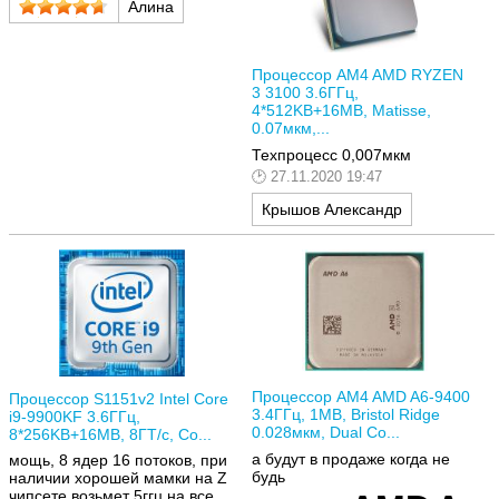
Алина
Процессор AM4 AMD RYZEN
3 3100 3.6ГГц,
4*512KB+16MB, Matisse,
0.07мкм,...
Техпроцесс 0,007мкм
27.11.2020 19:47
Крышов Александр
Процессор AM4 AMD A6-9400
Процессор S1151v2 Intel Core
3.4ГГц, 1MB, Bristol Ridge
i9-9900KF 3.6ГГц,
0.028мкм, Dual Co...
8*256KB+16MB, 8ГТ/с, Co...
а будут в продаже когда не
мощь, 8 ядер 16 потоков, при
будь
наличии хорошей мамки на Z
чипсете возьмет 5ггц на все