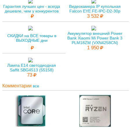
Гарантия лучших цен - всегда
Видеокамера IP купольная
дешевле, чем у конкурентов
Falcon EYE FE-IPC-D2-30p
3 532
Аккумулятор внешний Power
СКИДКИ на ВСЕ товары в
Bank Xiaomi Mi Power Bank 3
ВЫХОДНЫЕ дни
PLM18ZM (VXN4258CN)
1 950
Лампа E14 светодиодная
Saffit SBG4513 (55158)
73
Комментарии
все