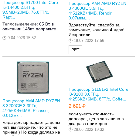
Процессор S1700 Intel Core
Процессор AM4 AMD RYZEN
i5-14400 2.5ГГц,
3 4300GE 3.5ГГц,
9.5MB+20MB, 76.8ГТ/с,
4*512KB+4MB, Renoir,
Rapt...
0.07мкм,...
Тепловыделение:
65 Вт, в
Здравствуйте, спасибо за
описании 148вт, поправьте
замечание, конечно 4 ядра!
Исправили
9.04.2026 15:52
19.07.2022 17:56
РЕТ
Процессор S1151v2 Intel Core
i3-9100 3.6ГГц,
4*256KB+6MB, 8ГТ/с, Coffe...
Процессор AM4 AMD RYZEN
3 3200GE 3.3ГГц,
2 691
4*256KB+4MB, Picasso,
если учесть стоимость
0.012мк...
доллара , цена завышена в
когда доллар падает ,а цены
два раза примерно
нет, вы говорите, что это не
28.06.2022 19:32
причем ) Но когда доллар на