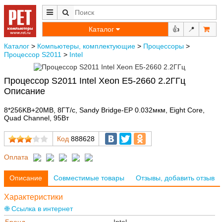
Каталог
👍
📍
Каталог
>
Компьютеры, комплектующие
>
Процессоры
>
Процессор S2011
>
Intel
Процессор S2011 Intel Xeon E5-2660 2.2ГГц
Описание
8*256KB+20MB, 8ГТ/с, Sandy Bridge-EP 0.032мкм, Eight Core,
Quad Channel, 95Вт
Код
888628
Оплата
Описание
Совместимые товары
Отзывы, добавить отзыв
Характеристики
🌐 Ссылка в интернет