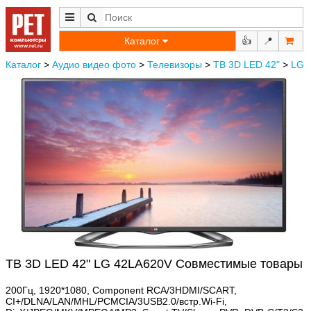
Каталог
👍
📍
Каталог
>
Аудио видео фото
>
Телевизоры
>
ТВ 3D LED 42"
>
LG
ТВ 3D LED 42" LG 42LA620V Совместимые товары
200Гц, 1920*1080, Component RCA/3HDMI/SCART,
CI+/DLNA/LAN/MHL/PCMCIA/3USB2.0/встр.Wi-Fi,