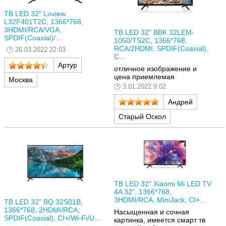
ТВ LED 32" Loview
L32F401T2C, 1366*768,
3HDMI/RCA/VGA,
ТВ LED 32" BBK 32LEM-
SPDIF(Coaxial)/...
1050/TS2C, 1366*768,
RCA/2HDMI, SPDIF(Coaxial),
26.03.2022 22:03
C...
Артур
отличное изображение и
цена приемлемая
Москва
3.01.2022 9:02
Андрей
Старый Оскол
ТВ LED 32" Xiaomi Mi LED TV
4A 32", 1366*768,
3HDMI/RCA, MiniJack, CI+...
ТВ LED 32" BQ 32S01B,
1366*768, 2HDMI/RCA,
Насыщенная и сочная
SPDIF(Coaxial), CI+/Wi-Fi/U...
картинка, имеется смарт тв