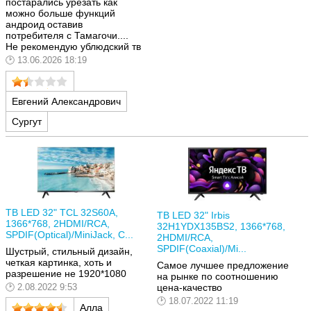
постарались урезать как
можно больше функций
андроид оставив
потребителя с Тамагочи....
Не рекомендую ублюдский тв
13.06.2026 18:19
Евгений Александрович
Сургут
ТВ LED 32" TCL 32S60A,
ТВ LED 32" Irbis
1366*768, 2HDMI/RCA,
32H1YDX135BS2, 1366*768,
SPDIF(Optical)/MiniJack, C...
2HDMI/RCA,
SPDIF(Coaxial)/Mi...
Шустрый, стильный дизайн,
четкая картинка, хоть и
Самое лучшее предложение
разрешение не 1920*1080
на рынке по соотношению
цена-качество
2.08.2022 9:53
18.07.2022 11:19
Алла