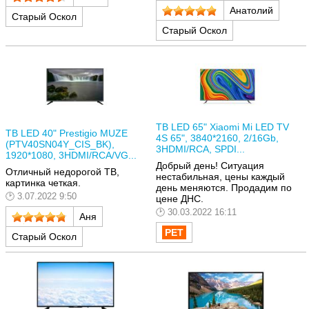
Анатолий
Старый Оскол
Старый Оскол
ТВ LED 65" Xiaomi Mi LED TV
ТВ LED 40" Prestigio MUZE
4S 65", 3840*2160, 2/16Gb,
(PTV40SN04Y_CIS_BK),
3HDMI/RCA, SPDI...
1920*1080, 3HDMI/RCA/VG...
Добрый день! Ситуация
Отличный недорогой ТВ,
нестабильная, цены каждый
картинка четкая.
день меняются. Продадим по
3.07.2022 9:50
цене ДНС.
30.03.2022 16:11
Аня
Старый Оскол