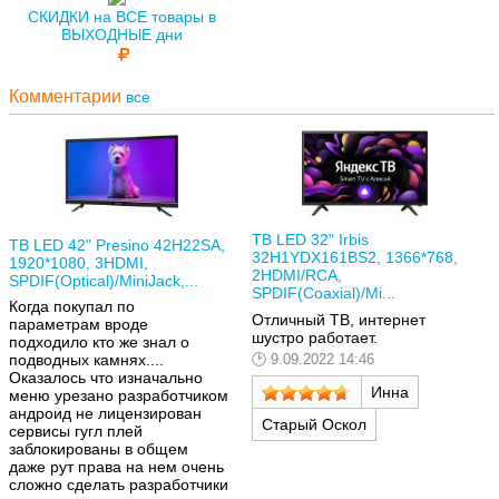
СКИДКИ на ВСЕ товары в
ВЫХОДНЫЕ дни
Комментарии
все
ТВ LED 32" Irbis
ТВ LED 42" Presino 42H22SA,
32H1YDX161BS2, 1366*768,
1920*1080, 3HDMI,
2HDMI/RCA,
SPDIF(Optical)/MiniJack,...
SPDIF(Coaxial)/Mi...
Когда покупал по
Отличный ТВ, интернет
параметрам вроде
шустро работает.
подходило кто же знал о
9.09.2022 14:46
подводных камнях....
Оказалось что изначально
Инна
меню урезано разработчиком
андроид не лицензирован
Старый Оскол
сервисы гугл плей
заблокированы в общем
даже рут права на нем очень
сложно сделать разработчики