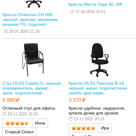
Кресло Метта Yoga 4D, МК
17.04.2024 15:51
Кресло Chairman CH 668,
черный, экокожа, механизм
качания TG, подлокот...
28.07.2025 11:29
Стул OLSS Самбо О, черный,
Кресло OLSS Престиж В-14,
кожзаменитель, каркас -
черный, акрил, подлокотники
хром, подлокотники ...
самба, крестовин...
6 980
3 570
Отличный стул для офиса.
Кресло удобное, недорогое,
купила дочке для уроков.
18.11.2022 16:53
13.11.2022 20:13
Инна
Ира
Старый Оскол