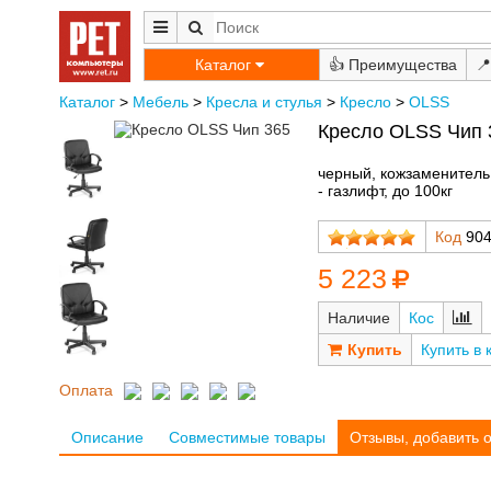
Каталог
👍
📍
Каталог
>
Мебель
>
Кресла и стулья
>
Кресло
>
OLSS
Кресло OLSS Чип 
черный, кожзаменитель,
- газлифт, до 100кг
Код
904
5 223
Наличие
Кос
Купить в 
Оплата
Описание
Совместимые товары
Отзывы, добавить 