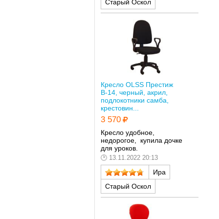
Старый Оскол
Кресло OLSS Престиж
В-14, черный, акрил,
подлокотники самба,
крестовин...
3 570
Кресло удобное,
недорогое, купила дочке
для уроков.
13.11.2022 20:13
Ира
Старый Оскол