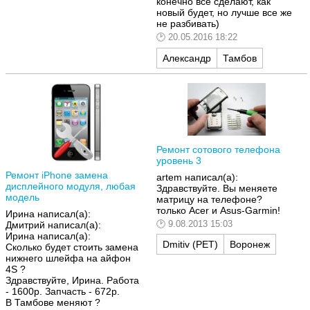
конечно все сделают, как
новый будет, но лучше все же
не разбивать)
20.05.2016 18:22
Александр
Тамбов
Ремонт сотового телефона
уровень 3
Ремонт iPhone замена
artem написал(а):
дисплейного модуля, любая
Здравствуйте. Вы меняете
модель
матрицу на телефоне?
только Acer и Asus-Garmin!
Ирина написал(а):
9.08.2013 15:03
Дмитрий написал(а):
Ирина написал(а):
Dmitiv (РЕТ)
Воронеж
Cколько будет стоить замена
нижнего шлейфа на айфон
4S ?
Здравствуйте, Ирина. Работа
- 1600р. Запчасть - 672р.
В Тамбове меняют ?