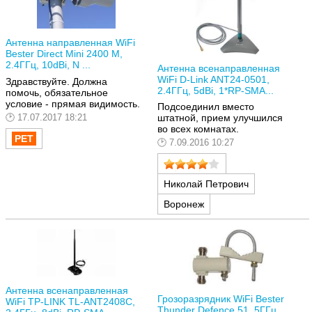
Антенна направленная WiFi
Bester Direct Mini 2400 M,
2.4ГГц, 10dBi, N ...
Антенна всенаправленная
WiFi D-Link ANT24-0501,
Здравствуйте. Должна
2.4ГГц, 5dBi, 1*RP-SMA...
помочь, обязательное
условие - прямая видимость.
Подсоединил вместо
17.07.2017 18:21
штатной, прием улучшился
во всех комнатах.
7.09.2016 10:27
Николай Петрович
Воронеж
Антенна всенаправленная
Грозоразрядник WiFi Bester
WiFi TP-LINK TL-ANT2408C,
Thunder Defence 51, 5ГГц,