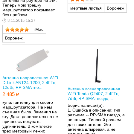
антенны на роутере на эти.
Теперь мою трешку
мертвые листья
Воронеж
маршрутизатор покрывает
без проблем.
8.11.2015 15:37
iMac
Воронеж
Антенна направленная WiFi
D-Link ANT24-1200, 2.4ГГц,
12dBi, RP-SMA гне...
Антенна всенаправленная
WiFi Tenda Q2407, 2.4ГГц,
2 485
7dBi, RP-SMA гнездо,...
купил антенну для своего
Борис написал(а):
маршрутизатора. На нем
1. Ошибка в описании: тип
съемная была. Заменил на
разъема -- RP-SMA гнездо, а
эту. Даже дополнительно не
не штырь. Типовой разъем
пришлось покупать
для таких антенн. Это
удлинитель. В комплекте
антенна штыревая, а не
трех метровый лежит.