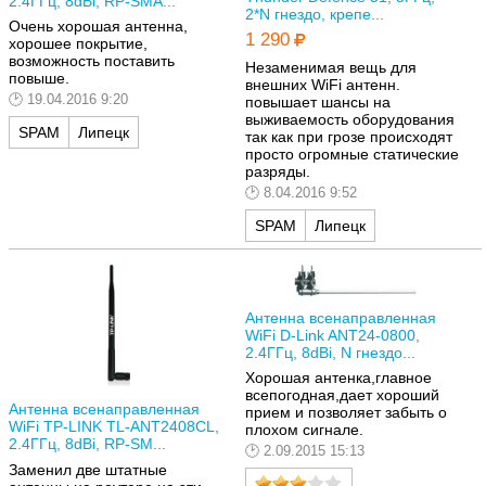
2.4ГГц, 8dBi, RP-SMA...
2*N гнездо, крепе...
Очень хорошая антенна,
1 290
хорошее покрытие,
возможность поставить
Незаменимая вещь для
повыше.
внешних WiFi антенн.
19.04.2016 9:20
повышает шансы на
выживаемость оборудования
SPAM
Липецк
так как при грозе происходят
просто огромные статические
разряды.
8.04.2016 9:52
SPAM
Липецк
Антенна всенаправленная
WiFi D-Link ANT24-0800,
2.4ГГц, 8dBi, N гнездо...
Хорошая антенка,главное
всепогодная,дает хороший
Антенна всенаправленная
прием и позволяет забыть о
WiFi TP-LINK TL-ANT2408CL,
плохом сигнале.
2.4ГГц, 8dBi, RP-SM...
2.09.2015 15:13
Заменил две штатные