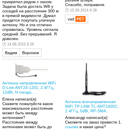
разъем штырь.
прикрепил рядом с окном.
Спасибо, поправили.
Задача была достать Wifi у
15.09.2014 8:38
соседей на расстояние 300 м
в прямой видимости. Думал
vad
придется покупать уличную
антенну. Но и эта отлично
справилась. Уровень сигнала
средний. Без прерываний. Я
доволен.
14.08.2015 8:26
Вадим
Воронеж
Антенна направленная WiFi
D-Link ANT24-1201, 2.4ГГц,
12dBi, N гнездо, ...
Елена написал(а):
Антенна всенаправленная
Скажите пожалуйста какое
WiFi TP-LINK TL-ANT2405C,
максимальное расстояние
2.4ГГц, 5dBi, RP-SMA...
может быть между
антеннами?
Александр написал(а):
Расстояние между
Сможете на заказ привести 1.
антеннами может быть до
ссылка
и какая цена?